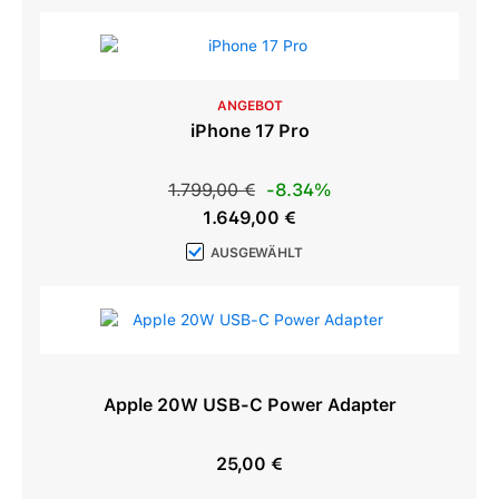
ANGEBOT
iPhone 17 Pro
Regulärer Preis:
1.799,00 €
-8.34%
Verkaufspreis:
1.649,00 €
AUSGEWÄHLT
Apple 20W USB-C Power Adapter
25,00 €
Regulärer Preis: