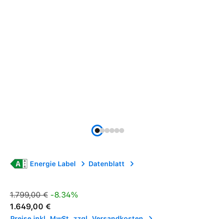
Energie Label
Datenblatt
Verkaufspreis:
Regulärer Preis:
1.799,00 €
-8.34%
1.649,00 €
Preise inkl. MwSt. zzgl. Versandkosten