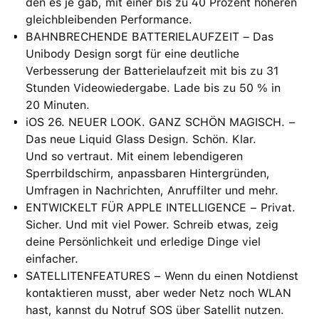
den es je gab, mit einer bis zu 40 Prozent höheren
gleichbleibenden Performance.
BAHNBRECHENDE BATTERIELAUFZEIT – Das
Unibody Design sorgt für eine deutliche
Verbesserung der Batterielaufzeit mit bis zu 31
Stunden Videowiedergabe. Lade bis zu 50 % in
20 Minuten.
iOS 26. NEUER LOOK. GANZ SCHÖN MAGISCH. −
Das neue Liquid Glass Design. Schön. Klar.
Und so vertraut. Mit einem lebendigeren
Sperrbildschirm, anpassbaren Hintergründen,
Umfragen in Nachrichten, Anruffilter und mehr.
ENTWICKELT FÜR APPLE INTELLIGENCE − Privat.
Sicher. Und mit viel Power. Schreib etwas, zeig
deine Persönlichkeit und erledige Dinge viel
einfacher.
SATELLITENFEATURES − Wenn du einen Notdienst
kontaktieren musst, aber weder Netz noch WLAN
hast, kannst du Notruf SOS über Satellit nutzen.