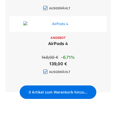
AUSGEWÄHLT
ANGEBOT
AirPods 4
Regulärer Preis:
149,00 €
-6.71%
Verkaufspreis:
139,00 €
AUSGEWÄHLT
3
Artikel zum Warenkorb hinzufügen