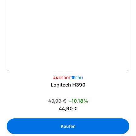
ANGEBOT
EDU
Logitech H390
Regulärer Preis:
49,99 €
-10.18%
Verkaufspreis:
44,90 €
Kaufen