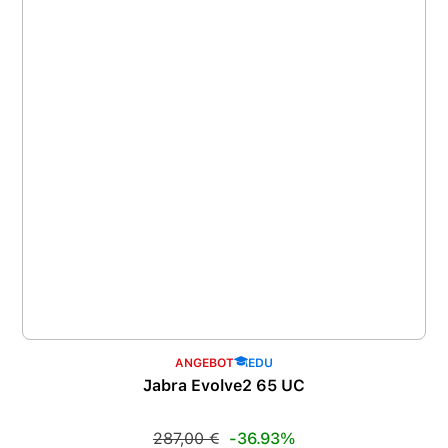
ANGEBOT
EDU
Jabra Evolve2 65 UC
Regulärer Preis:
287,00 €
-36.93%
Verkaufspreis: