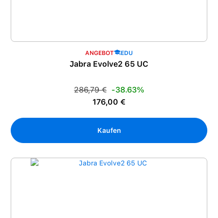
ANGEBOT
EDU
Jabra Evolve2 65 UC
Regulärer Preis:
286,79 €
-38.63%
Verkaufspreis:
176,00 €
Kaufen