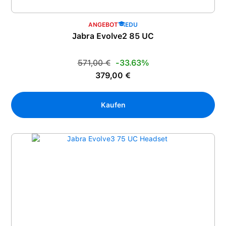
ANGEBOT
EDU
Jabra Evolve2 85 UC
Regulärer Preis:
571,00 €
-33.63%
Verkaufspreis:
379,00 €
Kaufen