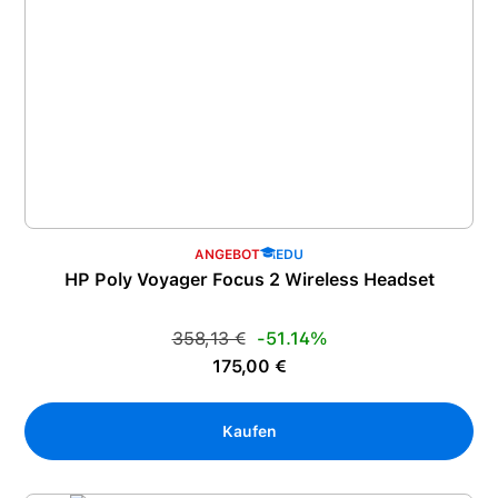
ANGEBOT
EDU
HP Poly Voyager Focus 2 Wireless Headset
Regulärer Preis:
358,13 €
-51.14%
Verkaufspreis:
175,00 €
Kaufen