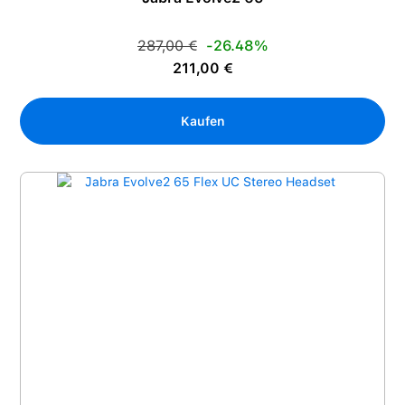
Regulärer Preis:
287,00 €
-26.48%
Verkaufspreis:
211,00 €
Kaufen