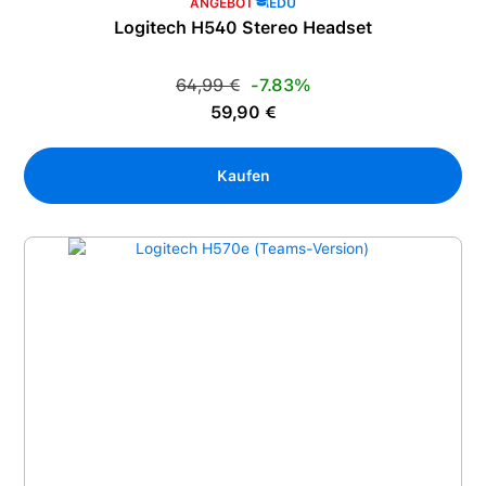
ANGEBOT
EDU
Logitech H540 Stereo Headset
Regulärer Preis:
64,99 €
-7.83%
Verkaufspreis:
59,90 €
Kaufen