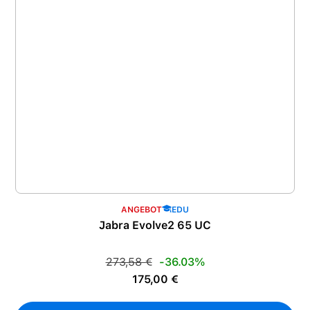
ANGEBOT
EDU
Jabra Evolve2 65 UC
Regulärer Preis:
273,58 €
-36.03%
Verkaufspreis:
175,00 €