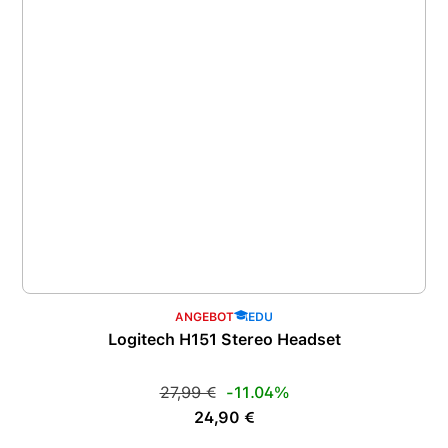
ANGEBOT
EDU
Logitech H151 Stereo Headset
Regulärer Preis:
27,99 €
-11.04%
Verkaufspreis:
24,90 €