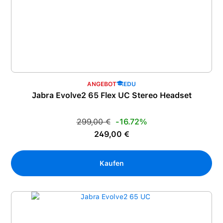
ANGEBOT
EDU
Jabra Evolve2 65 Flex UC Stereo Headset
Regulärer Preis:
299,00 €
-16.72%
Verkaufspreis:
249,00 €
Kaufen