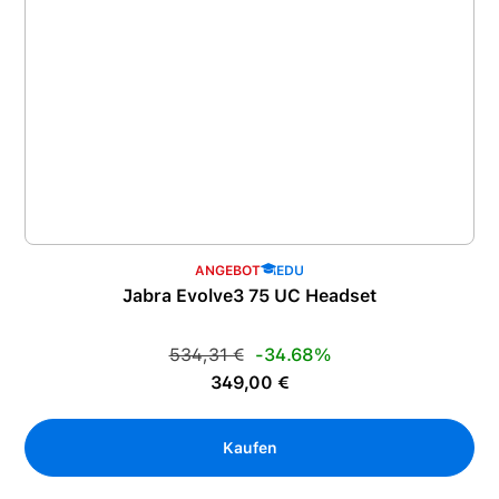
ANGEBOT
EDU
Jabra Evolve3 75 UC Headset
Regulärer Preis:
534,31 €
-34.68%
Verkaufspreis:
349,00 €
Kaufen