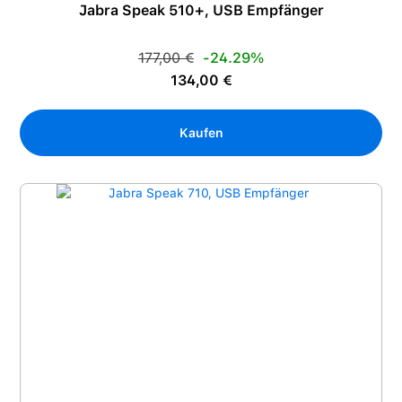
Jabra Speak 510+, USB Empfänger
Regulärer Preis:
177,00 €
-24.29%
Verkaufspreis:
134,00 €
Kaufen