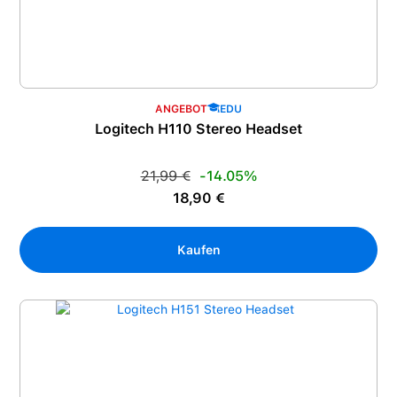
ANGEBOT
EDU
Logitech H110 Stereo Headset
Regulärer Preis:
21,99 €
-14.05%
Verkaufspreis:
18,90 €
Kaufen