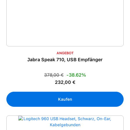
ANGEBOT
Jabra Speak 710, USB Empfänger
Regulärer Preis:
378,00 €
-38.62%
Verkaufspreis:
232,00 €
Kaufen