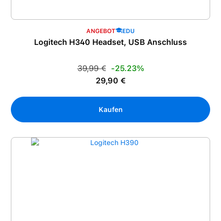
ANGEBOT
EDU
Logitech H340 Headset, USB Anschluss
Regulärer Preis:
39,99 €
-25.23%
Verkaufspreis:
29,90 €
Kaufen