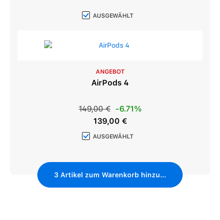
AUSGEWÄHLT
ANGEBOT
AirPods 4
Regulärer Preis:
149,00 €
-6.71%
Verkaufspreis:
139,00 €
AUSGEWÄHLT
3
Artikel zum Warenkorb hinzufügen