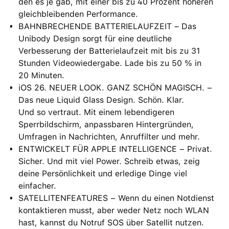
den es je gab, mit einer bis zu 40 Prozent höheren
gleichbleibenden Performance.
BAHNBRECHENDE BATTERIELAUFZEIT – Das
Unibody Design sorgt für eine deutliche
Verbesserung der Batterielaufzeit mit bis zu 31
Stunden Videowiedergabe. Lade bis zu 50 % in
20 Minuten.
iOS 26. NEUER LOOK. GANZ SCHÖN MAGISCH. −
Das neue Liquid Glass Design. Schön. Klar.
Und so vertraut. Mit einem lebendigeren
Sperrbildschirm, anpassbaren Hintergründen,
Umfragen in Nachrichten, Anruffilter und mehr.
ENTWICKELT FÜR APPLE INTELLIGENCE − Privat.
Sicher. Und mit viel Power. Schreib etwas, zeig
deine Persönlichkeit und erledige Dinge viel
einfacher.
SATELLITENFEATURES − Wenn du einen Notdienst
kontaktieren musst, aber weder Netz noch WLAN
hast, kannst du Notruf SOS über Satellit nutzen.