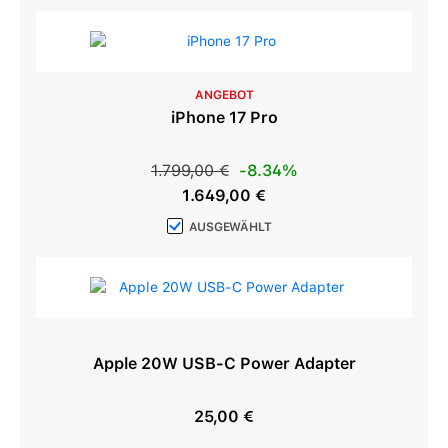
ANGEBOT
iPhone 17 Pro
Regulärer Preis:
1.799,00 €
-8.34%
Verkaufspreis:
1.649,00 €
AUSGEWÄHLT
Apple 20W USB-C Power Adapter
25,00 €
Regulärer Preis: