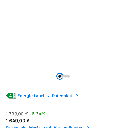
Energie Label
Datenblatt
Verkaufspreis:
Regulärer Preis:
1.799,00 €
-8.34%
1.649,00 €
Preise inkl. MwSt. zzgl. Versandkosten