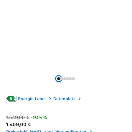
Energie Label
Datenblatt
Verkaufspreis:
Regulärer Preis:
1.549,00 €
-9.04%
1.409,00 €
Preise inkl. MwSt. zzgl. Versandkosten