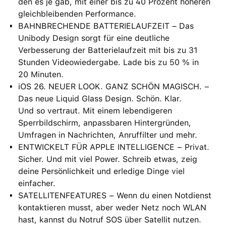
den es je gab, mit einer bis zu 40 Prozent höheren
gleichbleibenden Performance.
BAHNBRECHENDE BATTERIELAUFZEIT – Das
Unibody Design sorgt für eine deutliche
Verbesserung der Batterielaufzeit mit bis zu 31
Stunden Videowiedergabe. Lade bis zu 50 % in
20 Minuten.
iOS 26. NEUER LOOK. GANZ SCHÖN MAGISCH. −
Das neue Liquid Glass Design. Schön. Klar.
Und so vertraut. Mit einem lebendigeren
Sperrbildschirm, anpassbaren Hintergründen,
Umfragen in Nachrichten, Anruffilter und mehr.
ENTWICKELT FÜR APPLE INTELLIGENCE − Privat.
Sicher. Und mit viel Power. Schreib etwas, zeig
deine Persönlichkeit und erledige Dinge viel
einfacher.
SATELLITENFEATURES − Wenn du einen Notdienst
kontaktieren musst, aber weder Netz noch WLAN
hast, kannst du Notruf SOS über Satellit nutzen.