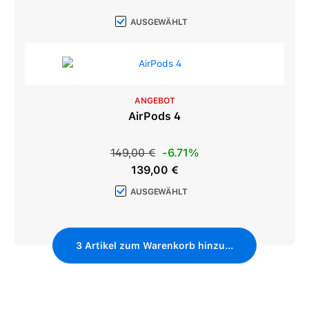
AUSGEWÄHLT
ANGEBOT
AirPods 4
Regulärer Preis:
149,00 €
-6.71%
Verkaufspreis:
139,00 €
AUSGEWÄHLT
3
Artikel zum Warenkorb hinzufügen