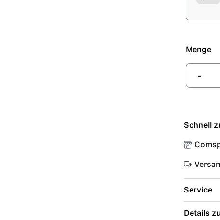
Menge
-
Schnell z
Comsp
Versa
Service
Details 