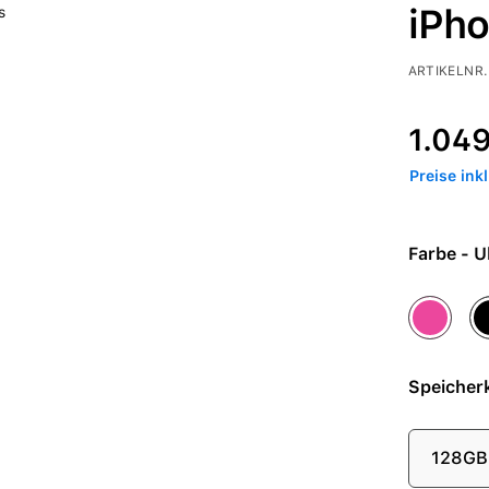
iPho
ARTIKELNR.
Verkaufspre
Regulärer 
1.049
Preise ink
Farb
Pink
S
Speicherk
128GB