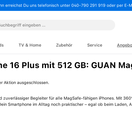
nn erreichst Du uns telefonisch unter 040-790 291 919 oder per E-
ds
TV & Home
Zubehör
Service
Angebo
ne 16 Plus mit 512 GB: GUAN Ma
r Aktion ausgeschlossen.
d zuverlässiger Begleiter für alle MagSafe-fähigen iPhones. Mit 36
in Smartphone im Alltag noch praktischer – egal ob beim Laden, Au