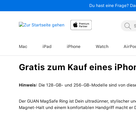
Du hast eine Frage? Da
 Hauptinhalt springen
Zur Suche springen
Zur Hauptnavigation springen
Mac
iPad
iPhone
Watch
AirPo
Gratis zum Kauf eines iPho
Hinweis:
Die 128-GB- und 256-GB-Modelle sind von diese
Der GUAN MagSafe Ring ist Dein ultradünner, stylischer un
Magnet-Halt und einem komfortablen Handgriff macht er De