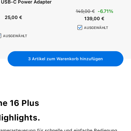
 USB-C Power Adapter
Regulärer Preis:
149,00 €
-6.71%
Verkaufspreis:
25,00 €
Regulärer Preis:
139,00 €
AUSGEWÄHLT
AUSGEWÄHLT
3
Artikel zum Warenkorb hinzufügen
ne 16 Plus
ighlights.
amerasteuerung für schnelle und einfache Bedienung.