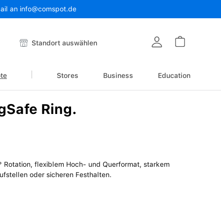
Mail an info@comspot.de
Warenkor
Standort auswählen
te
Stores
Business
Education
gSafe Ring.
0° Rotation, flexiblem Hoch- und Querformat, starkem
fstellen oder sicheren Festhalten.