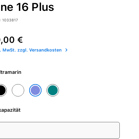
ne 16 Plus
:
1033817
is:
Preis:
,00 €
l. MwSt. zzgl. Versandkosten
e - Ultramarin
chwarz
Weiß
Blaugrün
Ultramarin
apazität