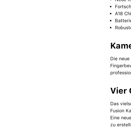
Fortsc
A18 Chi
Batter
Robust
Kame
Die neue 
Fingerbe
professi
Vier 
Das viel
Fusion Ka
Eine neu
zu erstell