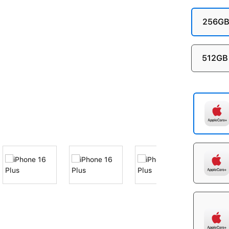
256G
512GB