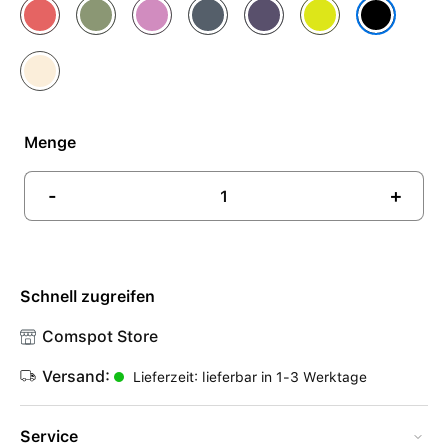
Guavepink
Hellmoosgrün
Leuchtendes Lavendel
Maritimblau
Nebelviolett
Neongelb
Schwarz
Vanille
Menge
-
+
Schnell zugreifen
Comspot Store
Versand:
Lieferzeit: lieferbar in 1-3 Werktage
Service