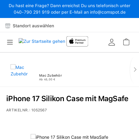
Du hast eine Frage? Dann erreichst Du uns telefonisch unter
Zum Hauptinhalt springen
040-790 291 919 oder per E-Mail an info@comspot.de
Standort auswählen
War
Mac Zubehör
Ab 45,00 €
iPhone 17 Silikon Case mit MagSafe
ARTIKELNR.:
1052567
Bildergalerie überspringen