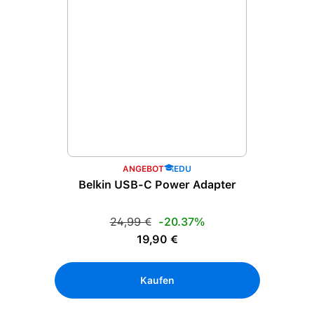
ANGEBOT
EDU
Belkin USB-C Power Adapter
Regulärer Preis:
24,99 €
-20.37%
Verkaufspreis:
19,90 €
Kaufen