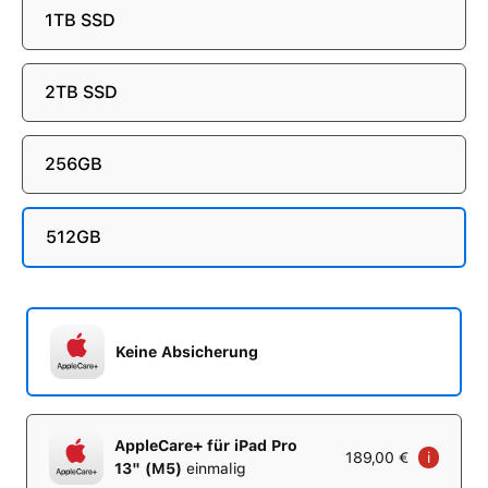
1TB SSD
2TB SSD
256GB
512GB
Keine Absicherung
AppleCare+ für iPad Pro
189,00 €
i
13" (M5)
einmalig