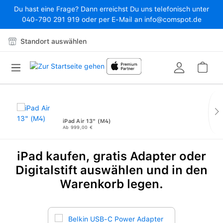
Du hast eine Frage? Dann erreichst Du uns telefonisch unter
Zum Hauptinhalt springen
040-790 291 919 oder per E-Mail an info@comspot.de
Standort auswählen
War
iPad Air 13" (M4)
Ab 999,00 €
iPad kaufen, gratis Adapter oder
Produktgalerie überspringen
Digitalstift auswählen und in den
Warenkorb legen.