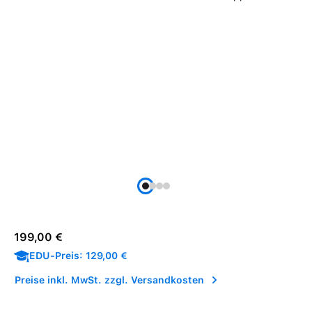
Verkaufspreis:
Regulärer Preis:
199,00 €
EDU-Preis: 129,00 €
Preise inkl. MwSt. zzgl. Versandkosten