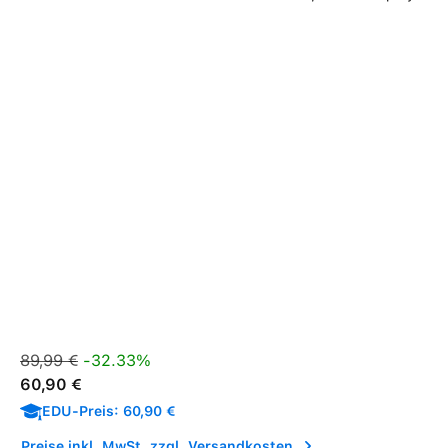
Verkaufspreis:
Regulärer Preis:
89,99 €
-32.33%
60,90 €
EDU-Preis: 60,90 €
Preise inkl. MwSt. zzgl. Versandkosten