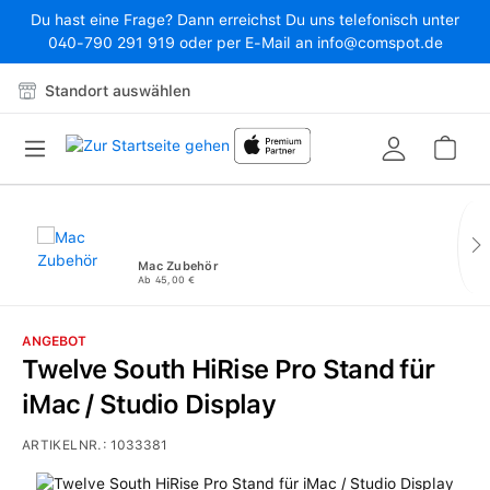
Du hast eine Frage? Dann erreichst Du uns telefonisch unter
Zum Hauptinhalt springen
040-790 291 919 oder per E-Mail an info@comspot.de
Standort auswählen
War
Mac Zubehör
Ab 45,00 €
ANGEBOT
Twelve South HiRise Pro Stand für
iMac / Studio Display
ARTIKELNR.:
1033381
Bildergalerie überspringen