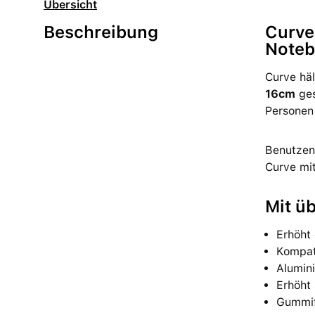
Übersicht
Beschreibung
Curve
Noteb
Curve hä
16cm
ges
Personen 
Benutzen
Curve mit
Mit ü
Erhöht
Kompat
Alumini
Erhöht 
Gummif