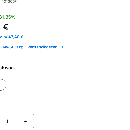
:
1013657
is:
Preis:
31.85%
 €
is: 47,40 €
l. MwSt. zzgl. Versandkosten
e - Schwarz
eiß
+