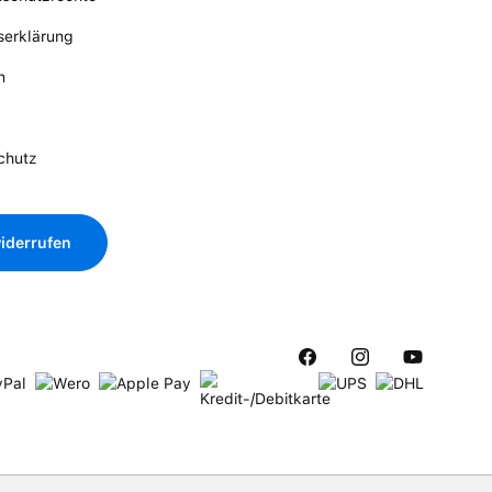
tserklärung
n
chutz
iderrufen