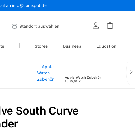
Mail an info@comspot.de
Warenkor
Standort auswählen
te
Stores
Business
Education
Apple Watch Zubehör
Ab 25,00 €
lve South Curve
nder