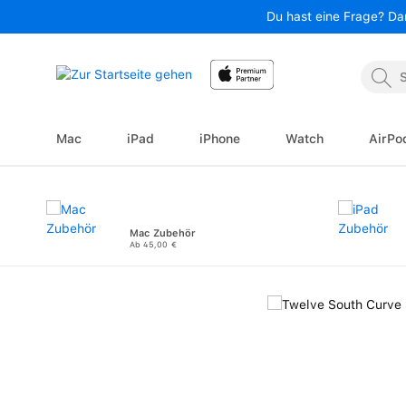
Du hast eine Frage? Da
 Hauptinhalt springen
Zur Suche springen
Zur Hauptnavigation springen
Mac
iPad
iPhone
Watch
AirPo
Mac Zubehör
Ab 45,00 €
Bildergalerie überspringen