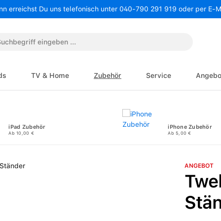
nn erreichst Du uns telefonisch unter 040-790 291 919 oder per E-
ds
TV & Home
Zubehör
Service
Angebo
iPad Zubehör
iPhone Zubehör
Ab 10,00 €
Ab 5,00 €
ANGEBOT
Twe
Stä