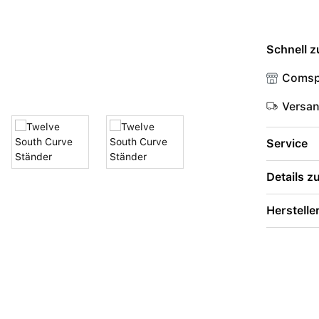
Schnell z
Comsp
Versa
Service
Details 
Herstelle