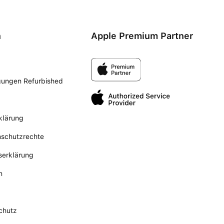
n
Apple Premium Partner
gungen Refurbished
klärung
nschutzrechte
tserklärung
n
chutz