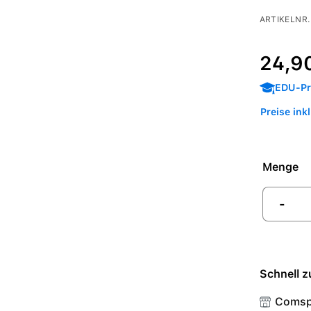
ARTIKELNR.
Regulärer P
24,9
EDU-Pre
Preise ink
Menge
-
Schnell z
Comsp