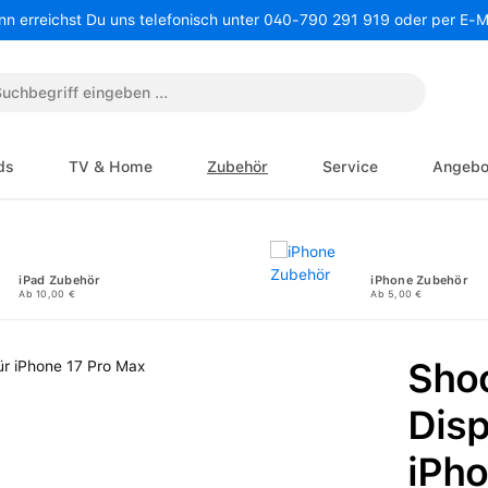
nn erreichst Du uns telefonisch unter 040-790 291 919 oder per E-
ds
TV & Home
Zubehör
Service
Angebo
iPad Zubehör
iPhone Zubehör
Ab 10,00 €
Ab 5,00 €
Sho
Disp
iPho