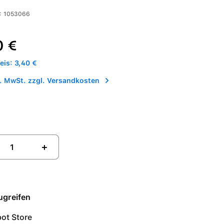
:
1053066
reis:
0 €
is: 3,40 €
l. MwSt. zzgl. Versandkosten
+
ugreifen
ot Store