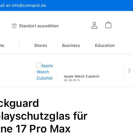
Mail an info@comspot.de
Warenkor
Standort auswählen
te
Stores
Business
Education
Apple Watch Zubehör
Ab 25,00 €
ckguard
layschutzglas für
ne 17 Pro Max