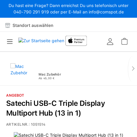
Du hast eine Frage? Dann erreichst Du uns telefonisch unter
Zum Hauptinhalt springen
040-790 291 919 oder per E-Mail an info@comspot.de
Standort auswählen
War
Mac Zubehör
Ab 45,00 €
ANGEBOT
Satechi USB-C Triple Display
Multiport Hub (13 in 1)
ARTIKELNR.:
1051514
Bildergalerie überspringen