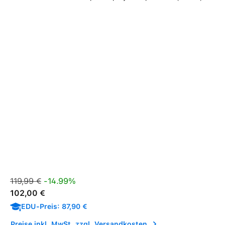
Verkaufspreis:
Regulärer Preis:
119,99 €
-14.99%
102,00 €
EDU-Preis: 87,90 €
Preise inkl. MwSt. zzgl. Versandkosten