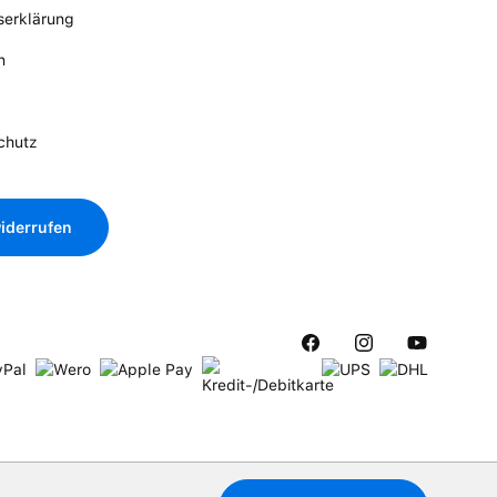
tserklärung
n
chutz
iderrufen