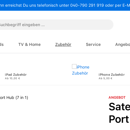
nn erreichst Du uns telefonisch unter 040-790 291 919 oder per E-
ds
TV & Home
Zubehör
Service
Angebo
iPad Zubehör
iPhone Zubehör
Ab 10,00 €
Ab 5,00 €
ANGEBOT
Sate
Port