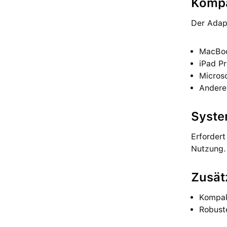
Kompat
Der Adapt
MacBoo
iPad P
Micros
Andere
Syste
Erforder
Nutzung.
Zusät
Kompak
Robust