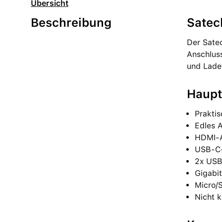
Übersicht
Beschreibung
Satec
Der Satec
Anschlus
und Ladef
Haupt
Praktis
Edles 
HDMI-A
USB-C-
2x USB-
Gigabi
Micro/
Nicht 