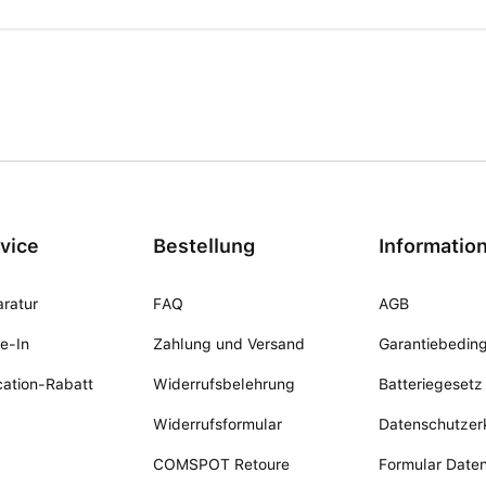
vice
Bestellung
Informatio
ratur
FAQ
AGB
e-In
Zahlung und Versand
Garantiebedin
ation-Rabatt
Widerrufsbelehrung
Batteriegesetz
Widerrufsformular
Datenschutzer
COMSPOT Retoure
Formular Date