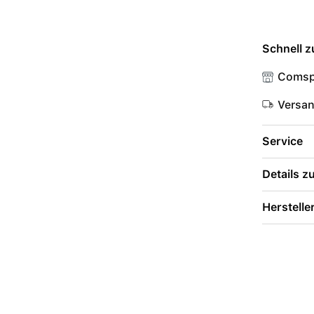
Schnell z
Comsp
Versa
Service
Details 
Herstelle