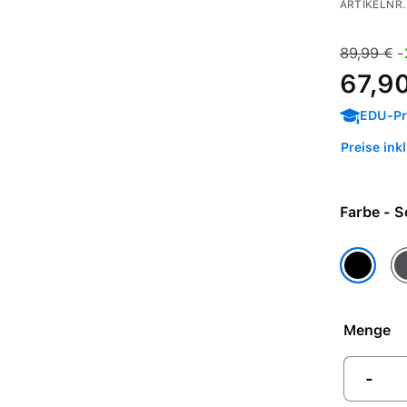
ARTIKELNR.
Verkaufspre
Regulärer 
89,99 €
-
67,9
EDU-Pre
Preise ink
Farb
Sp
Schwarz
Menge
-