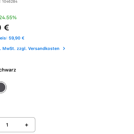
:
1046284
is:
Preis:
24.55%
0 €
is: 59,90 €
l. MwSt. zzgl. Versandkosten
e - Schwarz
ace Grau
+