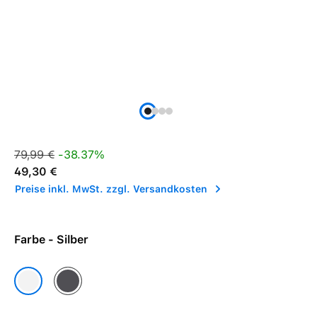
Verkaufspreis:
Regulärer Preis:
79,99 €
-38.37%
49,30 €
Preise inkl. MwSt. zzgl. Versandkosten
Farbe - Silber
Space Grau
Silber