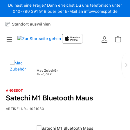
Du hast eine Frage? Dann erreichst Du uns telefonisch unter
Zum Hauptinhalt springen
040-790 291 919 oder per E-Mail an info@comspot.de
Standort auswählen
War
Mac Zubehör
Ab 45,00 €
ANGEBOT
Satechi M1 Bluetooth Maus
ARTIKELNR.:
1021030
Bildergalerie überspringen