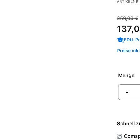
ARTIKELNR.
Verkaufspre
Regulärer 
259,00 €
137,0
EDU-Pre
Preise ink
Menge
-
Schnell z
Comsp