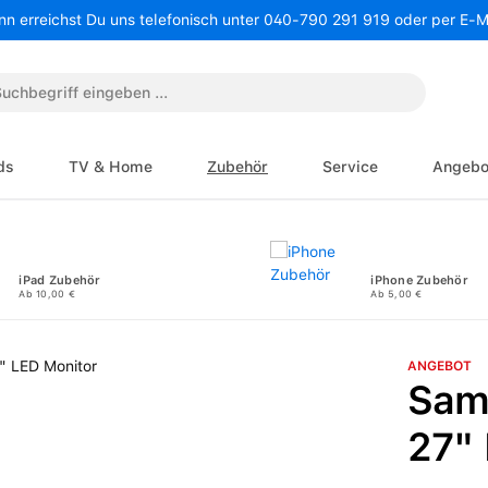
nn erreichst Du uns telefonisch unter 040-790 291 919 oder per E-
ds
TV & Home
Zubehör
Service
Angebo
iPad Zubehör
iPhone Zubehör
Ab 10,00 €
Ab 5,00 €
ANGEBOT
Sam
27"