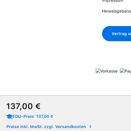
Impressum
Hinweisgebers
Vertrag w
Verkaufspreis:
137,00 €
EDU-Preis: 137,00 €
Preise inkl. MwSt. zzgl. Versandkosten