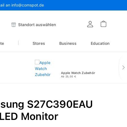
Mail an info@comspot.de
Warenkor
Standort auswählen
te
Stores
Business
Education
Apple Watch Zubehör
Ab 25,00 €
sung S27C390EAU
 LED Monitor