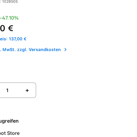
:
1028505
is:
Preis:
-47.10%
0 €
is: 137,00 €
l. MwSt. zzgl. Versandkosten
+
ugreifen
ot Store