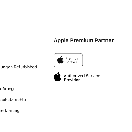
n
Apple Premium Partner
gungen Refurbished
klärung
nschutzrechte
tserklärung
n