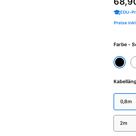
68,9
EDU-Pre
Preise ink
Farb
W
Schwarz
Kabellän
0,8m
2m