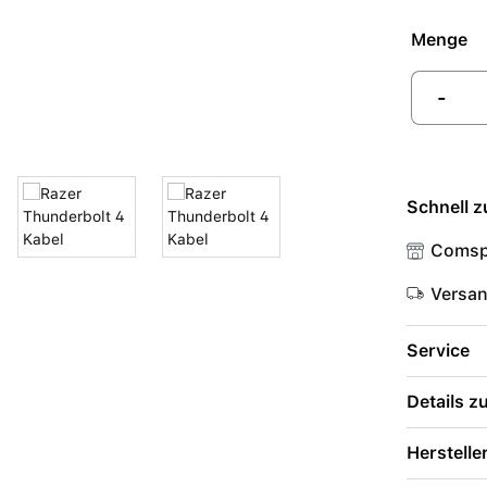
Menge
-
Schnell z
Comsp
Versa
Service
Details 
Herstelle