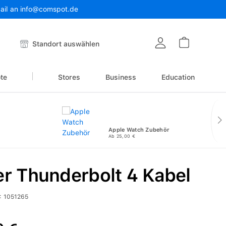
Mail an info@comspot.de
Warenkor
Standort auswählen
te
Stores
Business
Education
Apple Watch Zubehör
Ab 25,00 €
r Thunderbolt 4 Kabel
:
1051265
reis: