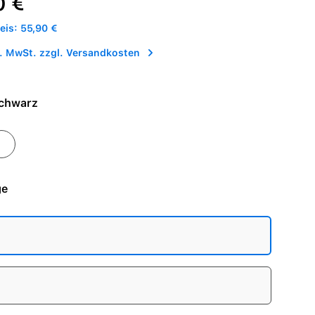
0 €
is: 55,90 €
l. MwSt. zzgl. Versandkosten
e - Schwarz
eiß
ge