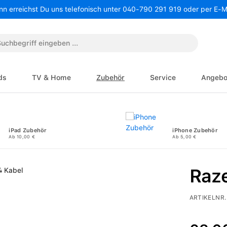
nn erreichst Du uns telefonisch unter 040-790 291 919 oder per E-
ds
TV & Home
Zubehör
Service
Angebo
iPad Zubehör
iPhone Zubehör
Ab 10,00 €
Ab 5,00 €
Raze
ARTIKELNR.
Regulärer P