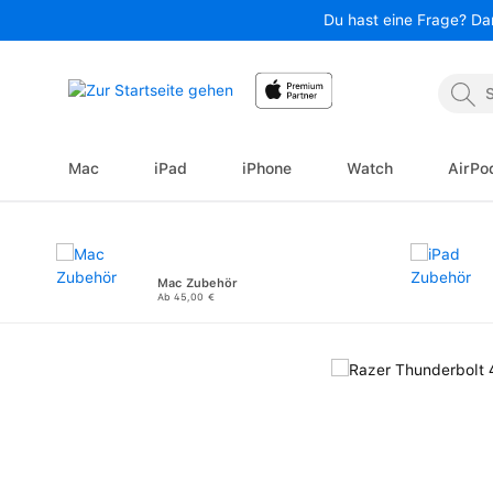
Du hast eine Frage? Da
 Hauptinhalt springen
Zur Suche springen
Zur Hauptnavigation springen
Mac
iPad
iPhone
Watch
AirPo
Mac Zubehör
Ab 45,00 €
Bildergalerie überspringen