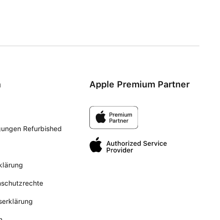
n
Apple Premium Partner
gungen Refurbished
klärung
nschutzrechte
tserklärung
n