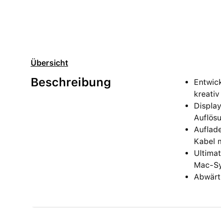
Übersicht
Beschreibung
Entwick
kreativ
Display
Auflös
Auflad
Kabel m
Ultima
Mac-Sy
Abwärt