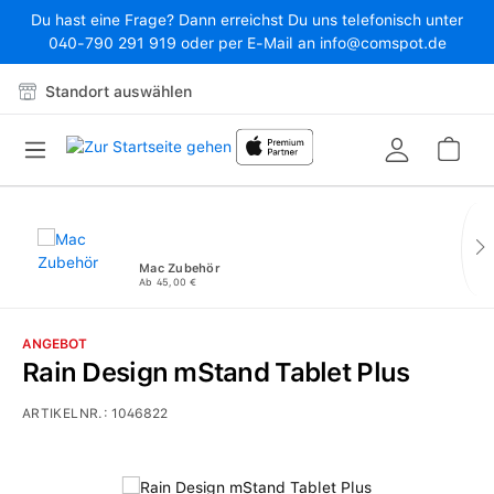
Du hast eine Frage? Dann erreichst Du uns telefonisch unter
Zum Hauptinhalt springen
040-790 291 919 oder per E-Mail an info@comspot.de
Standort auswählen
War
Mac Zubehör
Ab 45,00 €
ANGEBOT
Rain Design mStand Tablet Plus
ARTIKELNR.:
1046822
Bildergalerie überspringen