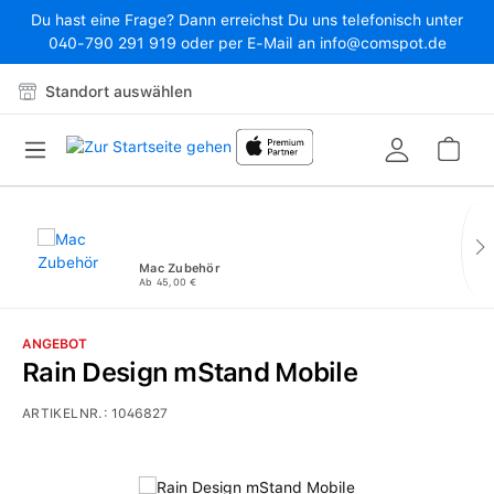
Du hast eine Frage? Dann erreichst Du uns telefonisch unter
Zum Hauptinhalt springen
040-790 291 919 oder per E-Mail an info@comspot.de
Standort auswählen
War
Mac Zubehör
Ab 45,00 €
ANGEBOT
Rain Design mStand Mobile
ARTIKELNR.:
1046827
Bildergalerie überspringen