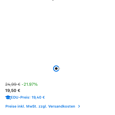
Verkaufspreis:
Regulärer Preis:
24,99 €
-21.97%
19,50 €
EDU-Preis: 19,40 €
Preise inkl. MwSt. zzgl. Versandkosten