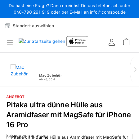
Du hast eine Frage? Dann erreichst Du uns telefonisch unter
Zum Hauptinhalt springen
040-790 291 919 oder per E-Mail an info@comspot.de
Standort auswählen
War
Mac Zubehör
Ab 45,00 €
ANGEBOT
Pitaka ultra dünne Hülle aus
Aramidfaser mit MagSafe für iPhone
16 Pro
ARTIKELNR.:
1033588
Bildergalerie überspringen