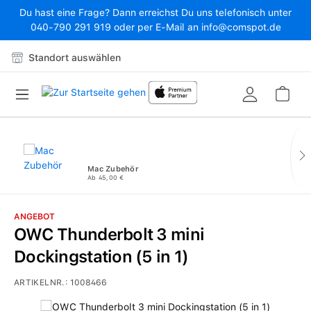
Du hast eine Frage? Dann erreichst Du uns telefonisch unter
Zum Hauptinhalt springen
040-790 291 919 oder per E-Mail an info@comspot.de
Standort auswählen
War
Mac Zubehör
Ab 45,00 €
ANGEBOT
OWC Thunderbolt 3 mini
Dockingstation (5 in 1)
ARTIKELNR.:
1008466
Bildergalerie überspringen