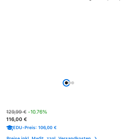
Verkaufspreis:
Regulärer Preis:
129,99 €
-10.76%
116,00 €
EDU-Preis: 106,00 €
Preise inkl. MwSt. zzgl. Versandkosten