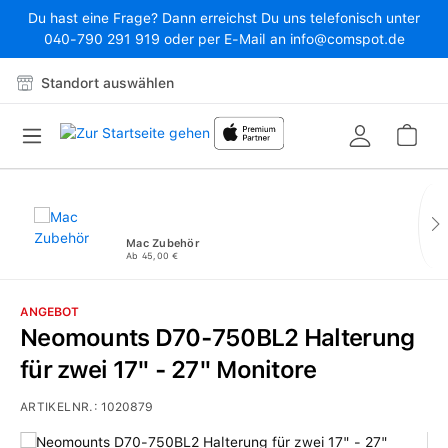
Du hast eine Frage? Dann erreichst Du uns telefonisch unter
Zum Hauptinhalt springen
040-790 291 919 oder per E-Mail an info@comspot.de
Standort auswählen
War
Mac Zubehör
Ab 45,00 €
ANGEBOT
Neomounts D70-750BL2 Halterung
für zwei 17" - 27" Monitore
ARTIKELNR.:
1020879
Bildergalerie überspringen