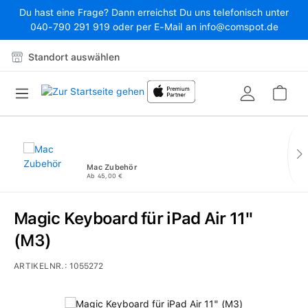
Du hast eine Frage? Dann erreichst Du uns telefonisch unter
Zum Hauptinhalt springen
040-790 291 919 oder per E-Mail an info@comspot.de
Standort auswählen
War
Mac Zubehör
Ab 45,00 €
Magic Keyboard für iPad Air 11"
(M3)
ARTIKELNR.:
1055272
Bildergalerie überspringen