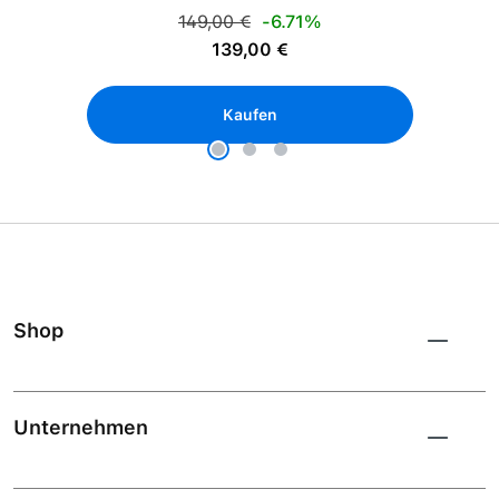
Regulärer Preis:
149,00 €
-6.71%
Verkaufspreis:
139,00 €
Kaufen
Shop
Unternehmen