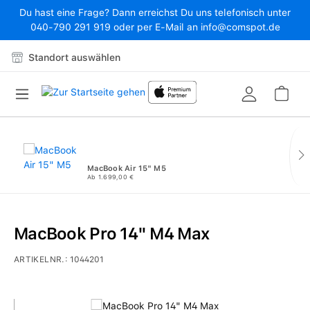
Du hast eine Frage? Dann erreichst Du uns telefonisch unter
Zum Hauptinhalt springen
040-790 291 919 oder per E-Mail an info@comspot.de
Standort auswählen
War
MacBook Air 15" M5
Ab 1.699,00 €
MacBook Pro 14" M4 Max
ARTIKELNR.:
1044201
Bildergalerie überspringen