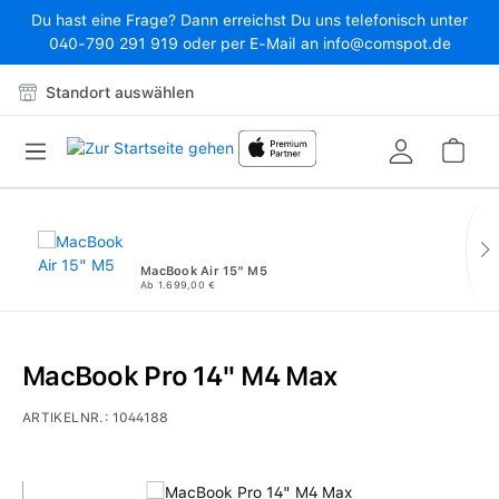
Du hast eine Frage? Dann erreichst Du uns telefonisch unter
Zum Hauptinhalt springen
040-790 291 919 oder per E-Mail an info@comspot.de
Standort auswählen
War
MacBook Air 15" M5
Ab 1.699,00 €
MacBook Pro 14" M4 Max
ARTIKELNR.:
1044188
Bildergalerie überspringen