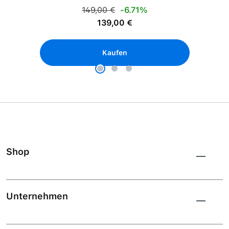
Regulärer Preis:
149,00 €
-6.71%
Verkaufspreis:
139,00 €
Kaufen
Shop
Unternehmen