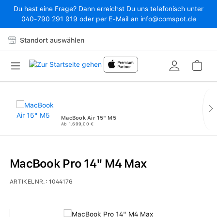
Du hast eine Frage? Dann erreichst Du uns telefonisch unter
Zum Hauptinhalt springen
040-790 291 919 oder per E-Mail an info@comspot.de
Standort auswählen
War
MacBook Air 15" M5
Ab 1.699,00 €
MacBook Pro 14" M4 Max
ARTIKELNR.:
1044176
Bildergalerie überspringen