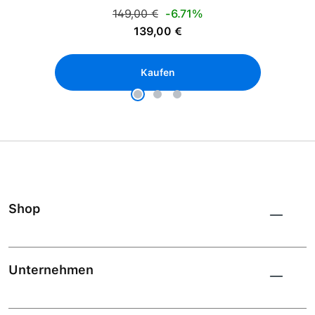
Regulärer Preis:
149,00 €
-6.71%
Verkaufspreis:
139,00 €
Kaufen
Shop
Unternehmen