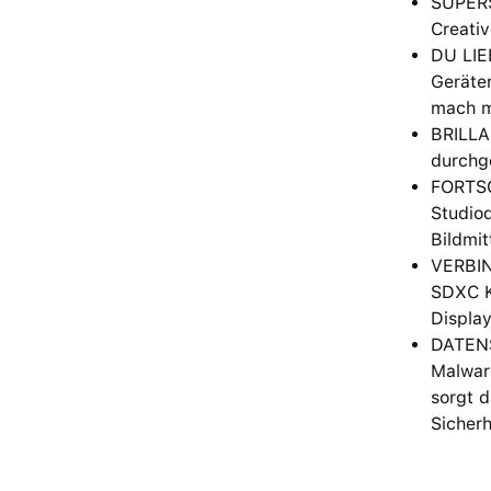
SUPERS
Creativ
DU LIE
Geräten
mach m
BRILLAN
durchge
FORTSC
Studioq
Bildmit
VERBIN
SDXC K
Displa
DATENS
Malware
sorgt d
Sicher