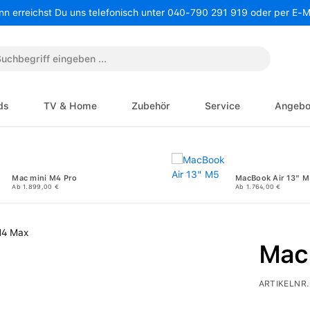
nn erreichst Du uns telefonisch unter 040-790 291 919 oder per E-
ds
TV & Home
Zubehör
Service
Angebo
Mac mini M4 Pro
MacBook Air 13" M
Ab 1.899,00 €
Ab 1.764,00 €
Mac
ARTIKELNR.