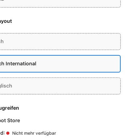
ayout
ch
ch International
lisch
ugreifen
ot Store
nd:
Nicht mehr verfügbar