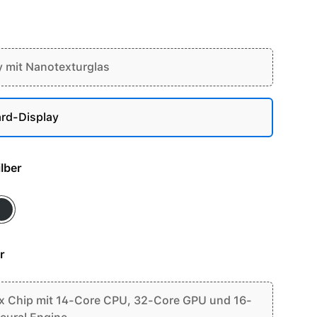
y mit Nanotexturglas
rd-Display
- Silber
ace Schwarz
r
 Chip mit 14-Core CPU, 32-Core GPU und 16-