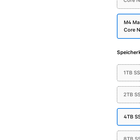
Core N
M4 Max
Core N
Speicherk
1TB S
2TB S
4TB S
8TB S