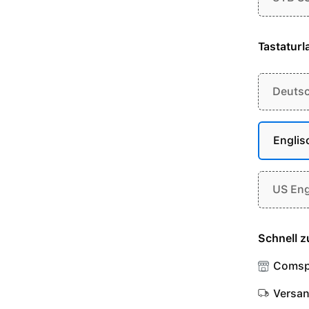
Tastaturl
Deuts
Englis
US Eng
Schnell z
Comsp
Versa