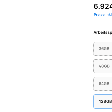
Regulärer P
6.92
Preise ink
Arbeitssp
36GB
48GB
64GB
128GB