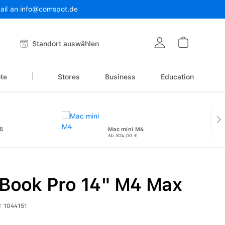
Mail an info@comspot.de
Warenkor
Standort auswählen
te
Stores
Business
Education
5
Mac mini M4
Ab 824,00 €
Book Pro 14" M4 Max
:
1044151