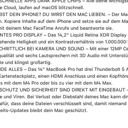
CHNELLE APPS DANK APPLE CHIPS – Alle deine wichtigste
e Cloud, laufen auf macOS blitzschnell.
BST DEIN IPHONE? DU WIRST DEN MAC LIEBEN. – Der Mac fu
. Kopiere Inhalte auf dem iPhone und setze sie auf dem Ma
it deinem Mac FaceTime Anrufe und beantworte sie.
TES PRO DISPLAY – Das 14,2" Liquid Retina XDR Display hat
hende Helligkeit und ein Kontrastverhältnis von 1.000.000:
HRITTLICH BEI KAMERA UND SOUND – Mit einer 12MP Cent
ualität und sechs Lautsprechern mit 3D Audio mit Unterstü
te und klingst großartig.
DE ALLES – Das 14" MacBook Pro hat drei Thunderbolt 5 A
artensteckplatz, einen HDMI Anschluss und einen Kopfhörer
ys mit dem M4 Pro oder bis zu vier mit dem M4 Max.
CHUTZ UND SICHERHEIT SIND DIREKT MIT EINGEBAUT − J
 und Viren. Bei Verlust oder Diebstahl deines Mac kann dir 
afür, dass deine Dateien verschlüsselt sind, damit niemand
heits-Updates bleibt dein Mac geschützt.