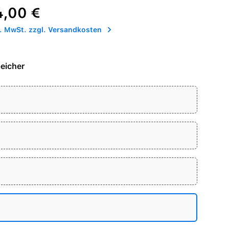
reis:
4,00 €
l. MwSt. zzgl. Versandkosten
eicher