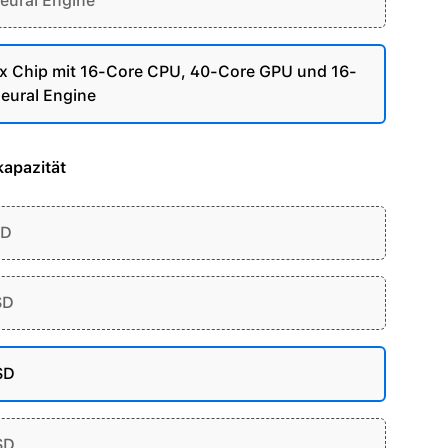
eural Engine
 Chip mit 16-Core CPU, 40-Core GPU und 16-
eural Engine
apazität
SD
SD
SD
SD