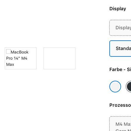
Display
Displa
Standa
Farbe 
Sp
Silber
Prozesso
M4 Max