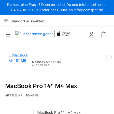
Du hast eine Frage? Dann erreichst Du uns telefonisch unter
Zum Hauptinhalt springen
040-790 291 919 oder per E-Mail an info@comspot.de
Standort auswählen
War
MacBook Air 15" M5
Ab 1.699,00 €
MacBook Pro 14" M4 Max
ARTIKELNR.:
1044145
Bildergalerie überspringen