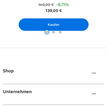
Regulärer Preis:
149,00 €
-6.71%
Verkaufspreis:
139,00 €
Kaufen
Shop
Unternehmen