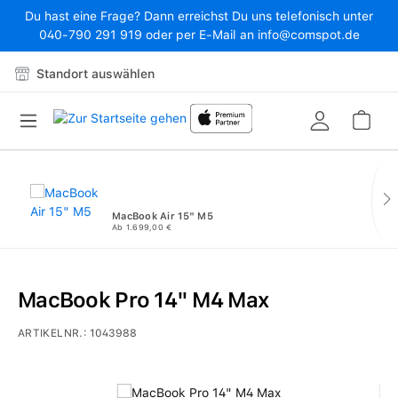
Du hast eine Frage? Dann erreichst Du uns telefonisch unter
Zum Hauptinhalt springen
040-790 291 919 oder per E-Mail an info@comspot.de
Standort auswählen
War
MacBook Air 15" M5
Ab 1.699,00 €
MacBook Pro 14" M4 Max
ARTIKELNR.:
1043988
Bildergalerie überspringen