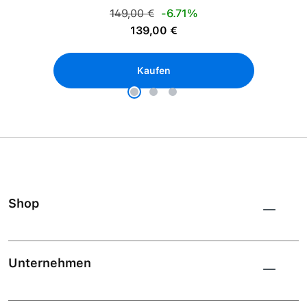
Regulärer Preis:
149,00 €
-6.71%
Verkaufspreis:
139,00 €
Kaufen
Shop
Unternehmen