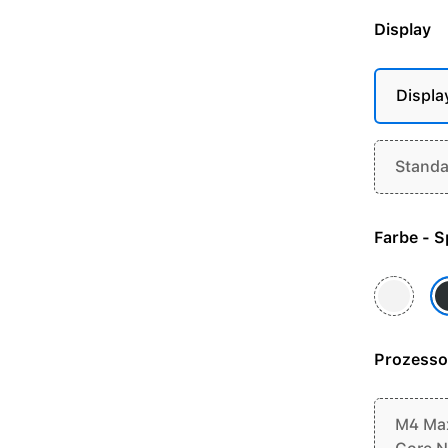
Display
Displa
Standa
Farb
Silber
S
Prozesso
M4 Max