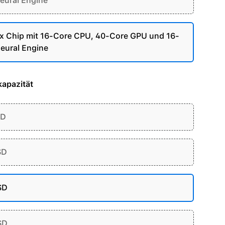
eural Engine
 Chip mit 16-Core CPU, 40-Core GPU und 16-
eural Engine
apazität
SD
SD
SD
SD