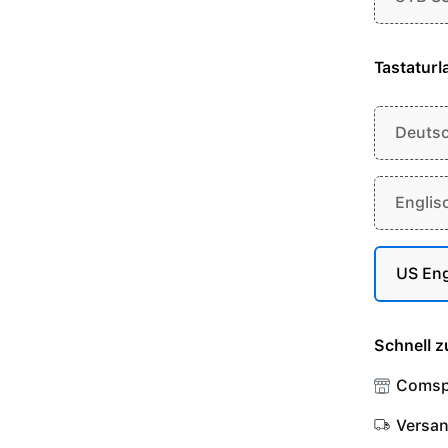
Tastaturl
Deuts
Englis
US Eng
Schnell z
Comsp
Versa