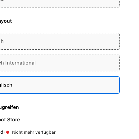
ayout
ch
ch International
lisch
ugreifen
ot Store
nd:
Nicht mehr verfügbar