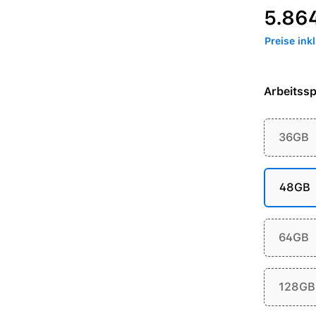
Regulärer P
5.86
Preise ink
Arbeitssp
36GB
48GB
64GB
128GB