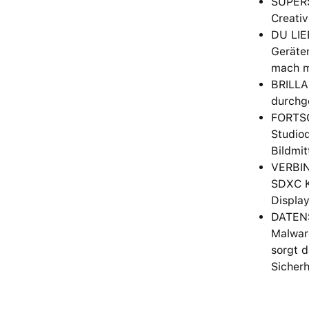
SUPERS
Creativ
DU LIE
Geräten
mach m
BRILLAN
durchge
FORTSC
Studioq
Bildmit
VERBIN
SDXC K
Displa
DATENS
Malware
sorgt d
Sicher