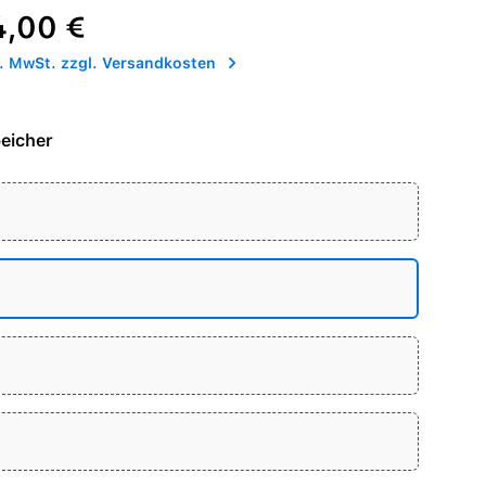
reis:
4,00 €
l. MwSt. zzgl. Versandkosten
eicher