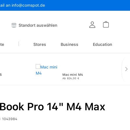
Mail an info@comspot.de
Warenkor
Standort auswählen
te
Stores
Business
Education
5
Mac mini M4
Ab 824,00 €
Book Pro 14" M4 Max
:
1043984