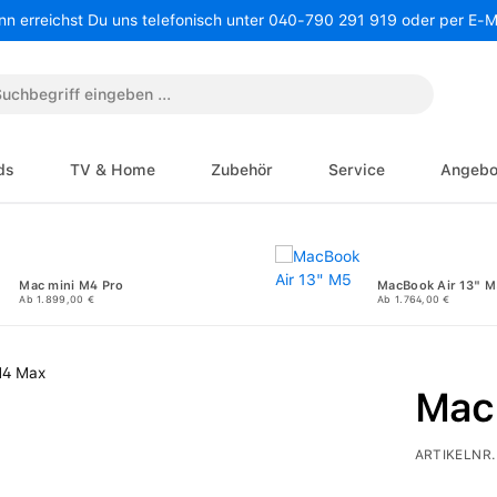
nn erreichst Du uns telefonisch unter 040-790 291 919 oder per E-
ds
TV & Home
Zubehör
Service
Angebo
Mac mini M4 Pro
MacBook Air 13" M
Ab 1.899,00 €
Ab 1.764,00 €
Mac
ARTIKELNR.