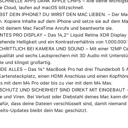
CHNELLE APPS DANK APPLE CHIPS – Alle deine wichtigste
e Cloud, laufen auf macOS blitzschnell.
BST DEIN IPHONE? DU WIRST DEN MAC LIEBEN. – Der Mac fu
. Kopiere Inhalte auf dem iPhone und setze sie auf dem Ma
it deinem Mac FaceTime Anrufe und beantworte sie.
TES PRO DISPLAY – Das 14,2" Liquid Retina XDR Display hat
hende Helligkeit und ein Kontrastverhältnis von 1.000.000:
HRITTLICH BEI KAMERA UND SOUND – Mit einer 12MP Cent
ualität und sechs Lautsprechern mit 3D Audio mit Unterstü
te und klingst großartig.
DE ALLES – Das 14" MacBook Pro hat drei Thunderbolt 5 A
artensteckplatz, einen HDMI Anschluss und einen Kopfhörer
ys mit dem M4 Pro oder bis zu vier mit dem M4 Max.
CHUTZ UND SICHERHEIT SIND DIREKT MIT EINGEBAUT − J
 und Viren. Bei Verlust oder Diebstahl deines Mac kann dir 
afür, dass deine Dateien verschlüsselt sind, damit niemand
heits-Updates bleibt dein Mac geschützt.