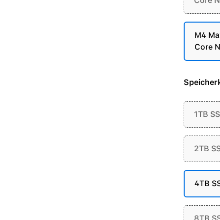
Core N
M4 Max
Core N
Speicherk
1TB S
2TB S
4TB S
8TB S