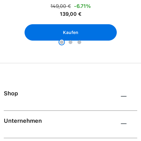
Regulärer Preis:
149,00 €
-6.71%
Verkaufspreis:
139,00 €
Kaufen
Shop
Unternehmen