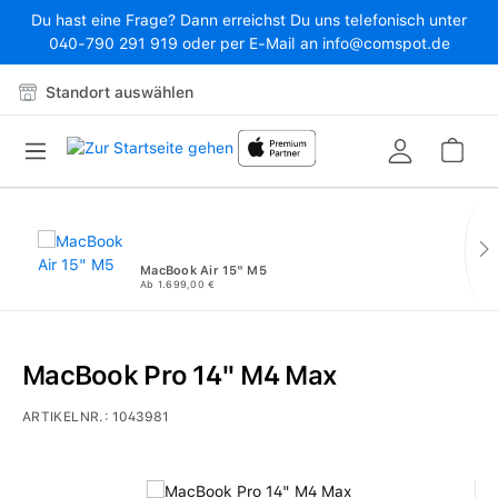
Du hast eine Frage? Dann erreichst Du uns telefonisch unter
Zum Hauptinhalt springen
040-790 291 919 oder per E-Mail an info@comspot.de
Standort auswählen
War
MacBook Air 15" M5
Ab 1.699,00 €
MacBook Pro 14" M4 Max
ARTIKELNR.:
1043981
Bildergalerie überspringen