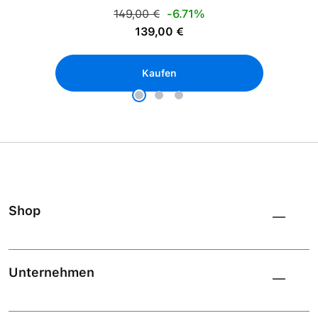
Regulärer Preis:
149,00 €
-6.71%
Verkaufspreis:
139,00 €
Kaufen
Shop
Unternehmen