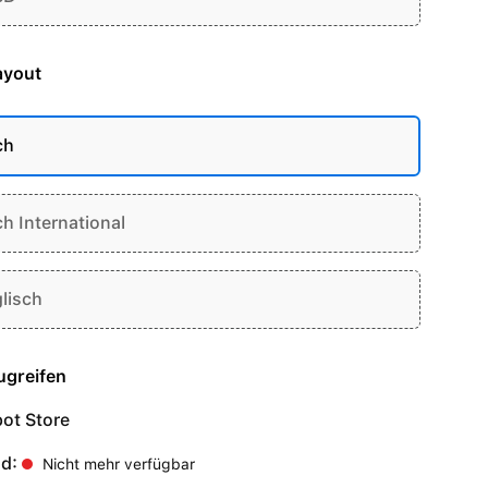
ayout
ch
ch International
lisch
ugreifen
ot Store
nd:
Nicht mehr verfügbar