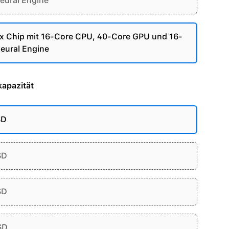
eural Engine
 Chip mit 16-Core CPU, 40-Core GPU und 16-
eural Engine
apazität
SD
SD
SD
SD