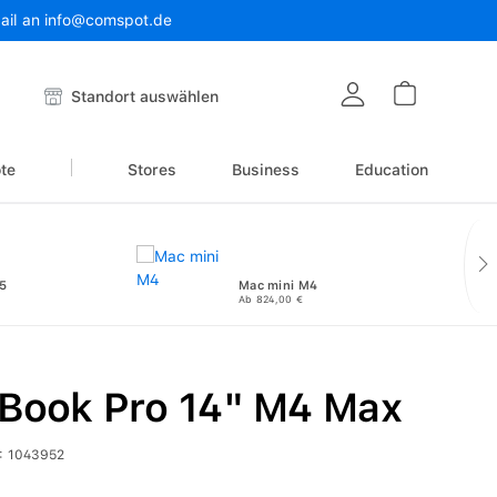
Mail an info@comspot.de
Warenkor
Standort auswählen
te
Stores
Business
Education
5
Mac mini M4
Ab 824,00 €
Book Pro 14" M4 Max
:
1043952