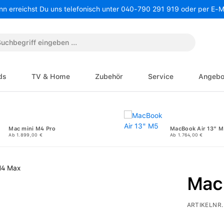
nn erreichst Du uns telefonisch unter 040-790 291 919 oder per E-
ds
TV & Home
Zubehör
Service
Angebo
Mac mini M4 Pro
MacBook Air 13" M
Ab 1.899,00 €
Ab 1.764,00 €
Mac
ARTIKELNR.