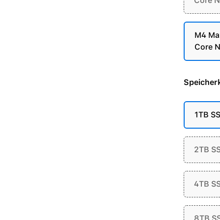
Core N
M4 Max
Core N
Speicherk
1TB S
2TB S
4TB S
8TB S