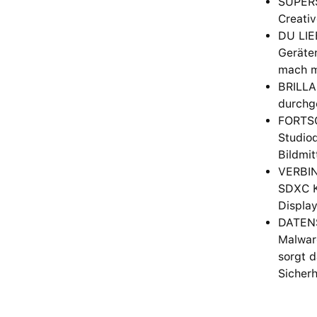
SUPERS
Creativ
DU LIE
Geräten
mach m
BRILLAN
durchge
FORTSC
Studioq
Bildmit
VERBIN
SDXC K
Displa
DATENS
Malware
sorgt d
Sicher