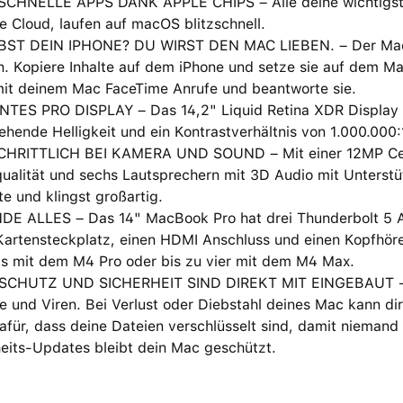
CHNELLE APPS DANK APPLE CHIPS – Alle deine wichtigste
e Cloud, laufen auf macOS blitzschnell.
BST DEIN IPHONE? DU WIRST DEN MAC LIEBEN. – Der Mac fu
. Kopiere Inhalte auf dem iPhone und setze sie auf dem Ma
it deinem Mac FaceTime Anrufe und beantworte sie.
TES PRO DISPLAY – Das 14,2" Liquid Retina XDR Display hat
hende Helligkeit und ein Kontrastverhältnis von 1.000.000:
HRITTLICH BEI KAMERA UND SOUND – Mit einer 12MP Cent
ualität und sechs Lautsprechern mit 3D Audio mit Unterstü
te und klingst großartig.
DE ALLES – Das 14" MacBook Pro hat drei Thunderbolt 5 A
artensteckplatz, einen HDMI Anschluss und einen Kopfhörer
ys mit dem M4 Pro oder bis zu vier mit dem M4 Max.
CHUTZ UND SICHERHEIT SIND DIREKT MIT EINGEBAUT − J
 und Viren. Bei Verlust oder Diebstahl deines Mac kann dir 
afür, dass deine Dateien verschlüsselt sind, damit niemand
heits-Updates bleibt dein Mac geschützt.