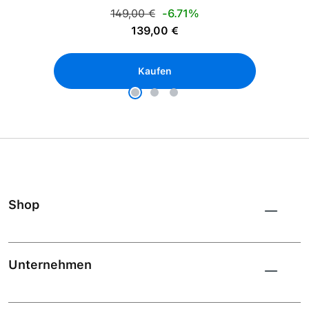
Regulärer Preis:
149,00 €
-6.71%
Verkaufspreis:
139,00 €
Kaufen
Shop
Unternehmen