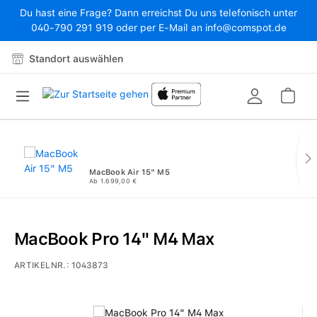
Du hast eine Frage? Dann erreichst Du uns telefonisch unter
Zum Hauptinhalt springen
040-790 291 919 oder per E-Mail an info@comspot.de
Standort auswählen
War
MacBook Air 15" M5
Ab 1.699,00 €
MacBook Pro 14" M4 Max
ARTIKELNR.:
1043873
Bildergalerie überspringen