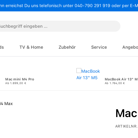
nn erreichst Du uns telefonisch unter 040-790 291 919 oder per E-
ds
TV & Home
Zubehör
Service
Angebo
Mac mini M4 Pro
MacBook Air 13" M
Ab 1.899,00 €
Ab 1.764,00 €
Mac
ARTIKELNR.