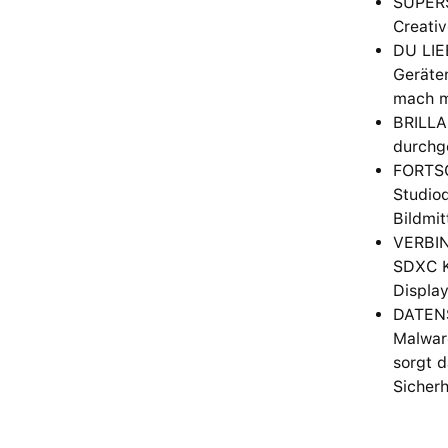
SUPERS
Creativ
DU LIE
Geräten
mach m
BRILLAN
durchge
FORTSC
Studioq
Bildmit
VERBIN
SDXC K
Displa
DATENS
Malware
sorgt d
Sicher