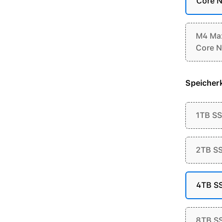
Core N
M4 Max
Core N
Speicherk
1TB S
2TB S
4TB S
8TB S