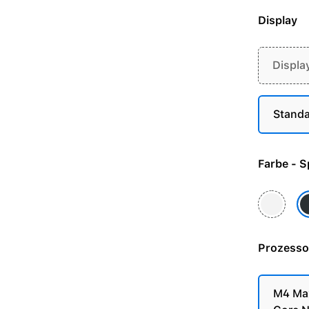
Display
Displa
Standa
Farb
Silber
S
Prozesso
M4 Max