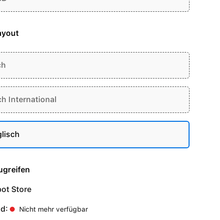
ayout
ch
ch International
lisch
ugreifen
ot Store
nd:
Nicht mehr verfügbar