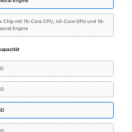
eural Engine
 Chip mit 16-Core CPU, 40-Core GPU und 16-
eural Engine
apazität
SD
SD
SD
SD