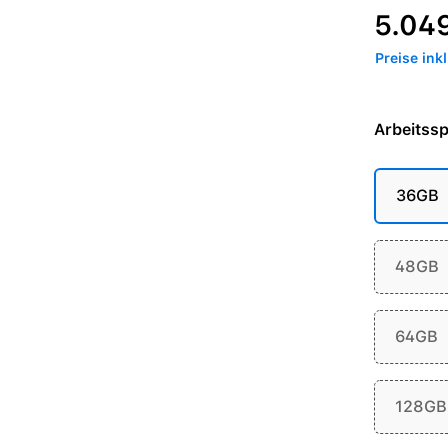
Regulärer P
5.04
Preise ink
Arbeitssp
36GB
48GB
64GB
128GB