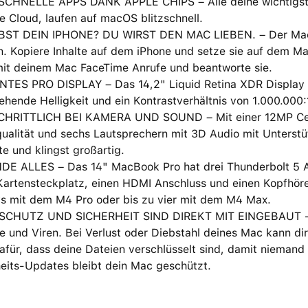
CHNELLE APPS DANK APPLE CHIPS – Alle deine wichtigste
e Cloud, laufen auf macOS blitzschnell.
BST DEIN IPHONE? DU WIRST DEN MAC LIEBEN. – Der Mac fu
. Kopiere Inhalte auf dem iPhone und setze sie auf dem Ma
it deinem Mac FaceTime Anrufe und beantworte sie.
TES PRO DISPLAY – Das 14,2" Liquid Retina XDR Display hat
hende Helligkeit und ein Kontrastverhältnis von 1.000.000:
HRITTLICH BEI KAMERA UND SOUND – Mit einer 12MP Cent
ualität und sechs Lautsprechern mit 3D Audio mit Unterstü
te und klingst großartig.
DE ALLES – Das 14" MacBook Pro hat drei Thunderbolt 5 A
artensteckplatz, einen HDMI Anschluss und einen Kopfhörer
ys mit dem M4 Pro oder bis zu vier mit dem M4 Max.
CHUTZ UND SICHERHEIT SIND DIREKT MIT EINGEBAUT − J
 und Viren. Bei Verlust oder Diebstahl deines Mac kann dir 
afür, dass deine Dateien verschlüsselt sind, damit niemand
heits-Updates bleibt dein Mac geschützt.