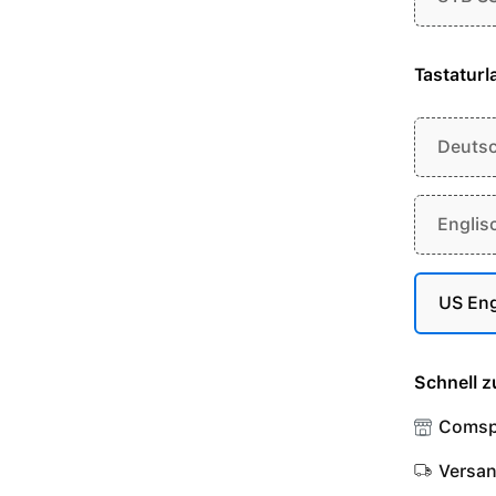
Tastaturl
Deuts
Englis
US Eng
Schnell z
Comsp
Versa