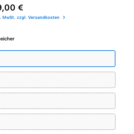
reis:
9,00 €
l. MwSt. zzgl. Versandkosten
eicher