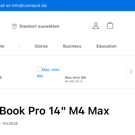
Mail an info@comspot.de
Warenkor
Standort auswählen
te
Stores
Business
Education
5
Mac mini M4
Ab 824,00 €
Book Pro 14" M4 Max
:
1043828