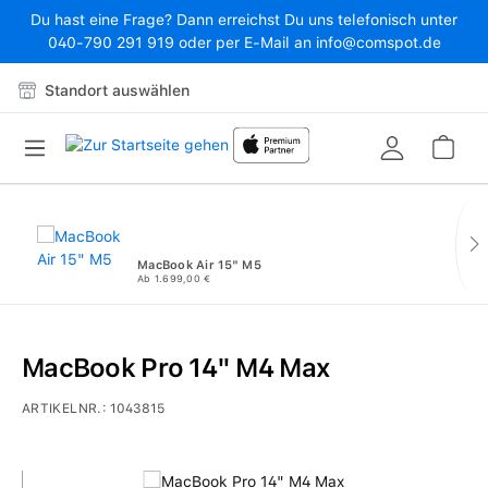
Du hast eine Frage? Dann erreichst Du uns telefonisch unter
Zum Hauptinhalt springen
040-790 291 919 oder per E-Mail an info@comspot.de
Standort auswählen
War
MacBook Air 15" M5
Ab 1.699,00 €
MacBook Pro 14" M4 Max
ARTIKELNR.:
1043815
Bildergalerie überspringen