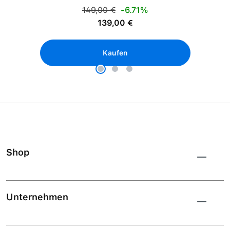
Regulärer Preis:
149,00 €
-6.71%
Verkaufspreis:
139,00 €
Kaufen
Shop
Unternehmen