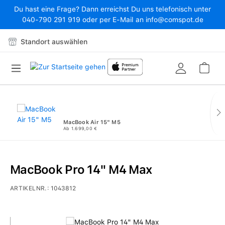
Du hast eine Frage? Dann erreichst Du uns telefonisch unter
Zum Hauptinhalt springen
040-790 291 919 oder per E-Mail an info@comspot.de
Standort auswählen
War
MacBook Air 15" M5
Ab 1.699,00 €
MacBook Pro 14" M4 Max
ARTIKELNR.:
1043812
Bildergalerie überspringen