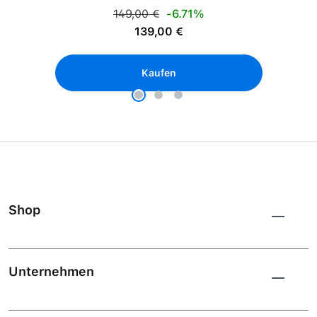
Regulärer Preis:
149,00 €
-6.71%
Verkaufspreis:
139,00 €
Kaufen
Shop
Unternehmen