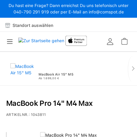
Du hast eine Frage? Dann erreichst Du uns telefonisch unter
Zum Hauptinhalt springen
040-790 291 919 oder per E-Mail an info@comspot.de
Standort auswählen
War
MacBook Air 15" M5
Ab 1.699,00 €
MacBook Pro 14" M4 Max
ARTIKELNR.:
1043811
Bildergalerie überspringen