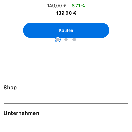
Regulärer Preis:
149,00 €
-6.71%
Verkaufspreis:
139,00 €
Kaufen
Shop
Unternehmen