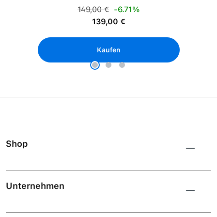
Regulärer Preis:
149,00 €
-6.71%
Verkaufspreis:
139,00 €
Kaufen
Shop
Unternehmen