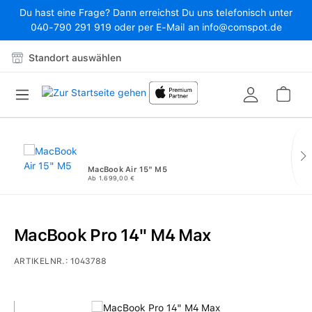
Du hast eine Frage? Dann erreichst Du uns telefonisch unter
Zum Hauptinhalt springen
040-790 291 919 oder per E-Mail an info@comspot.de
Standort auswählen
War
MacBook Air 15" M5
Ab 1.699,00 €
MacBook Pro 14" M4 Max
ARTIKELNR.:
1043788
Bildergalerie überspringen