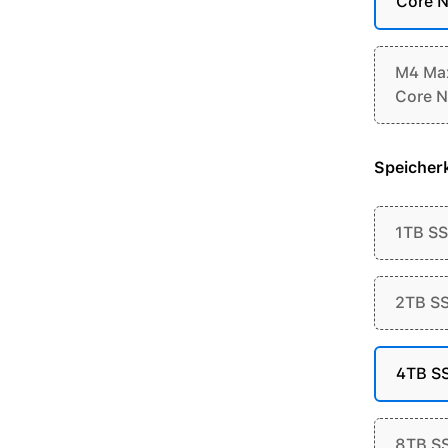
Core N
M4 Max
Core N
Speicherk
1TB S
2TB S
4TB S
8TB S