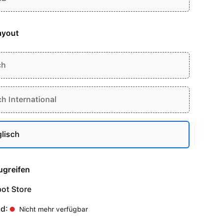
ayout
ch
ch International
lisch
ugreifen
ot Store
nd:
Nicht mehr verfügbar