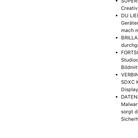
SUPERS
Creativ
DU LIE
Geräten
mach m
BRILLAN
durchge
FORTSC
Studioq
Bildmit
VERBIN
SDXC K
Displa
DATENS
Malware
sorgt d
Sicher