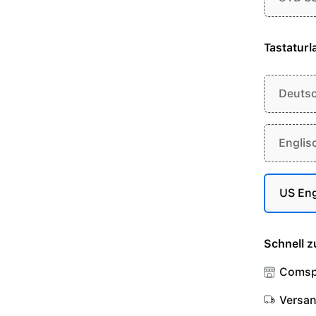
Tastaturl
Deuts
Englis
US Eng
Schnell z
Comsp
Versa