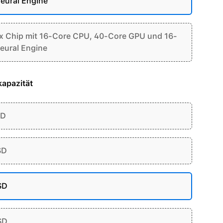
eural Engine
 Chip mit 16-Core CPU, 40-Core GPU und 16-
eural Engine
apazität
SD
SD
SD
SD