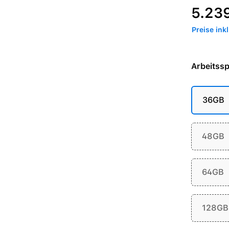
Regulärer P
5.23
Preise ink
Arbeitssp
36GB
48GB
64GB
128GB