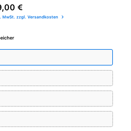
reis:
9,00 €
l. MwSt. zzgl. Versandkosten
eicher