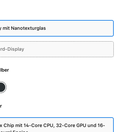
y mit Nanotexturglas
rd-Display
- Silber
ace Schwarz
r
 Chip mit 14-Core CPU, 32-Core GPU und 16-