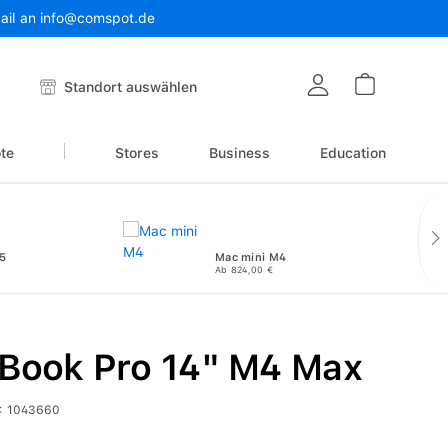
Mail an info@comspot.de
Warenkor
Standort auswählen
te
Stores
Business
Education
5
Mac mini M4
Ab 824,00 €
Book Pro 14" M4 Max
:
1043660