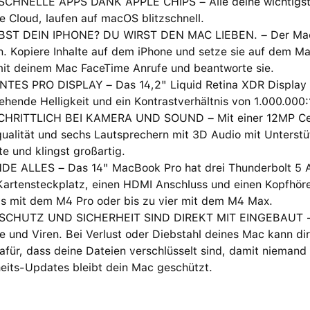
CHNELLE APPS DANK APPLE CHIPS – Alle deine wichtigste
e Cloud, laufen auf macOS blitzschnell.
BST DEIN IPHONE? DU WIRST DEN MAC LIEBEN. – Der Mac fu
. Kopiere Inhalte auf dem iPhone und setze sie auf dem Ma
it deinem Mac FaceTime Anrufe und beantworte sie.
TES PRO DISPLAY – Das 14,2" Liquid Retina XDR Display hat
hende Helligkeit und ein Kontrastverhältnis von 1.000.000:
HRITTLICH BEI KAMERA UND SOUND – Mit einer 12MP Cent
ualität und sechs Lautsprechern mit 3D Audio mit Unterstü
te und klingst großartig.
DE ALLES – Das 14" MacBook Pro hat drei Thunderbolt 5 A
artensteckplatz, einen HDMI Anschluss und einen Kopfhörer
ys mit dem M4 Pro oder bis zu vier mit dem M4 Max.
CHUTZ UND SICHERHEIT SIND DIREKT MIT EINGEBAUT − J
 und Viren. Bei Verlust oder Diebstahl deines Mac kann dir 
afür, dass deine Dateien verschlüsselt sind, damit niemand
heits-Updates bleibt dein Mac geschützt.