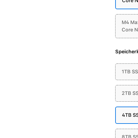
Core N
M4 Max
Core N
Speicherk
1TB S
2TB S
4TB S
8TB S