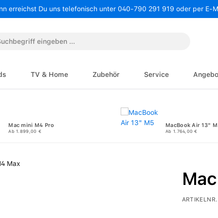
nn erreichst Du uns telefonisch unter 040-790 291 919 oder per E-
ds
TV & Home
Zubehör
Service
Angebo
Mac mini M4 Pro
MacBook Air 13" M
Ab 1.899,00 €
Ab 1.764,00 €
Mac
ARTIKELNR.