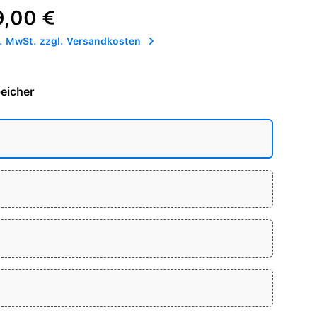
reis:
9,00 €
l. MwSt. zzgl. Versandkosten
eicher