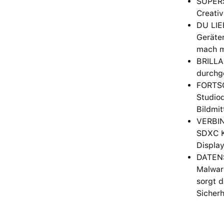
SUPERS
Creativ
DU LIE
Geräten
mach m
BRILLAN
durchge
FORTSC
Studioq
Bildmit
VERBIN
SDXC K
Displa
DATENS
Malware
sorgt d
Sicher