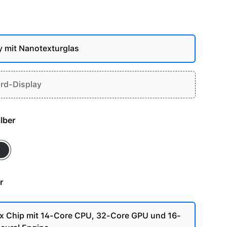
y mit Nanotexturglas
rd-Display
- Silber
ace Schwarz
r
 Chip mit 14-Core CPU, 32-Core GPU und 16-