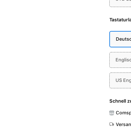
Tastaturl
Deuts
Englis
US Eng
Schnell z
Comsp
Versa