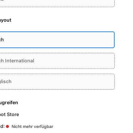
ayout
ch
ch International
lisch
ugreifen
ot Store
nd:
Nicht mehr verfügbar