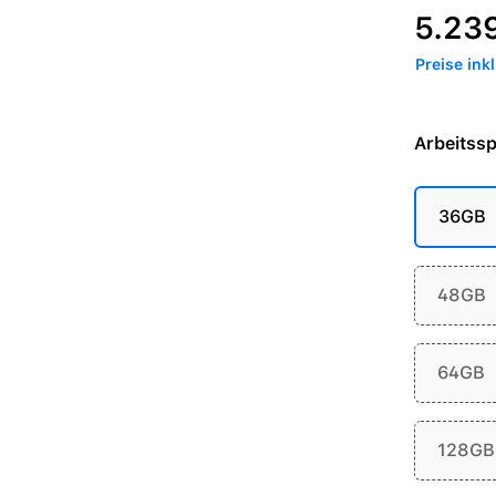
Regulärer P
5.23
Preise ink
Arbeitssp
36GB
48GB
64GB
128GB