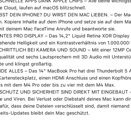
CHNELLE APPS DANK APPLE CHIPS – Alle deine wichtigste
e Cloud, laufen auf macOS blitzschnell.
BST DEIN IPHONE? DU WIRST DEN MAC LIEBEN. – Der Mac fu
. Kopiere Inhalte auf dem iPhone und setze sie auf dem Ma
it deinem Mac FaceTime Anrufe und beantworte sie.
TES PRO DISPLAY – Das 14,2" Liquid Retina XDR Display hat
hende Helligkeit und ein Kontrastverhältnis von 1.000.000:
HRITTLICH BEI KAMERA UND SOUND – Mit einer 12MP Cent
ualität und sechs Lautsprechern mit 3D Audio mit Unterstü
te und klingst großartig.
DE ALLES – Das 14" MacBook Pro hat drei Thunderbolt 5 A
artensteckplatz, einen HDMI Anschluss und einen Kopfhörer
ys mit dem M4 Pro oder bis zu vier mit dem M4 Max.
CHUTZ UND SICHERHEIT SIND DIREKT MIT EINGEBAUT − J
 und Viren. Bei Verlust oder Diebstahl deines Mac kann dir 
afür, dass deine Dateien verschlüsselt sind, damit niemand
heits-Updates bleibt dein Mac geschützt.