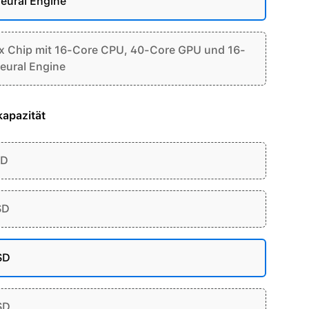
eural Engine
 Chip mit 16-Core CPU, 40-Core GPU und 16-
eural Engine
apazität
SD
SD
SD
SD