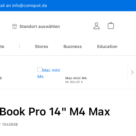
Mail an info@comspot.de
Warenkor
Standort auswählen
te
Stores
Business
Education
5
Mac mini M4
Ab 824,00 €
Book Pro 14" M4 Max
:
1043658