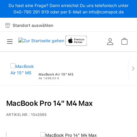
Du hast eine Frage? Dann erreichst Du uns telefonisch unter
Zum Hauptinhalt springen
040-790 291 919 oder per E-Mail an info@comspot.de
Standort auswählen
War
MacBook Air 15" M5
Ab 1.699,00 €
MacBook Pro 14" M4 Max
ARTIKELNR.:
1043595
Bildergalerie überspringen