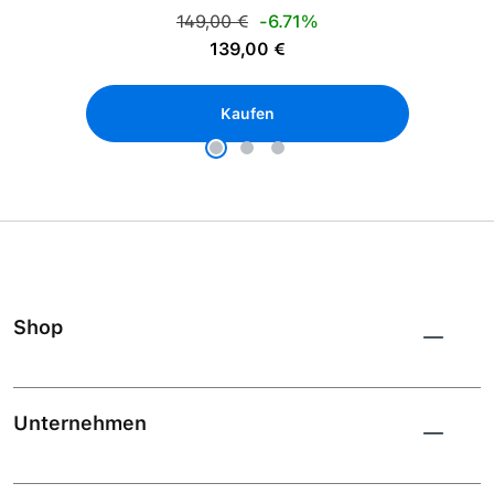
Regulärer Preis:
149,00 €
-6.71%
Verkaufspreis:
139,00 €
Kaufen
Shop
Unternehmen