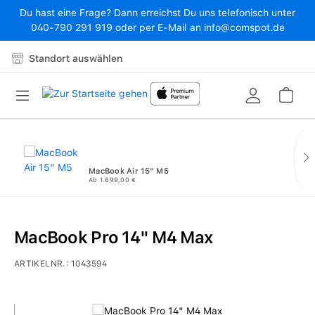
Du hast eine Frage? Dann erreichst Du uns telefonisch unter
Zum Hauptinhalt springen
040-790 291 919 oder per E-Mail an info@comspot.de
Standort auswählen
War
MacBook Air 15" M5
Ab 1.699,00 €
MacBook Pro 14" M4 Max
ARTIKELNR.:
1043594
Bildergalerie überspringen