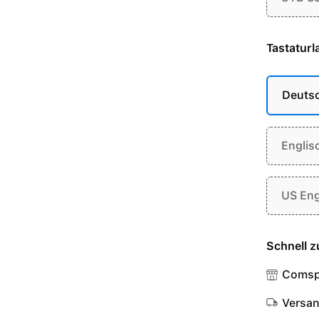
Tastaturl
Deuts
Englis
US Eng
Schnell z
Comsp
Versa