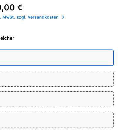
reis:
9,00 €
l. MwSt. zzgl. Versandkosten
eicher