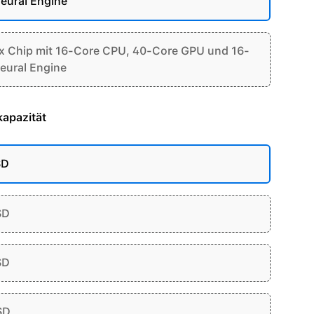
eural Engine
 Chip mit 16-Core CPU, 40-Core GPU und 16-
eural Engine
apazität
SD
SD
SD
SD