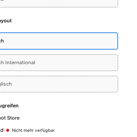
ayout
ch
ch International
lisch
ugreifen
ot Store
nd:
Nicht mehr verfügbar