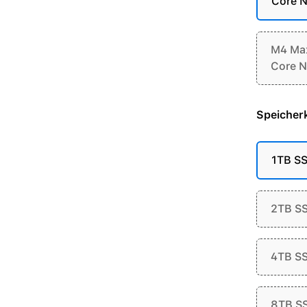
Core N
M4 Max
Core N
Speicherk
1TB S
2TB S
4TB S
8TB S