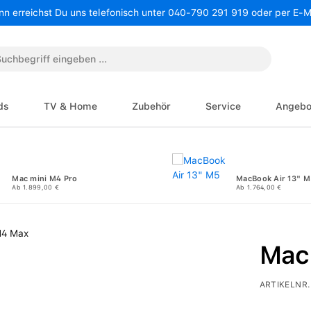
nn erreichst Du uns telefonisch unter 040-790 291 919 oder per E-
ds
TV & Home
Zubehör
Service
Angebo
Mac mini M4 Pro
MacBook Air 13" M
Ab 1.899,00 €
Ab 1.764,00 €
Mac
ARTIKELNR.