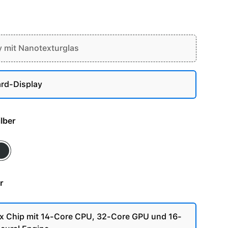
y mit Nanotexturglas
rd-Display
- Silber
ace Schwarz
r
 Chip mit 14-Core CPU, 32-Core GPU und 16-