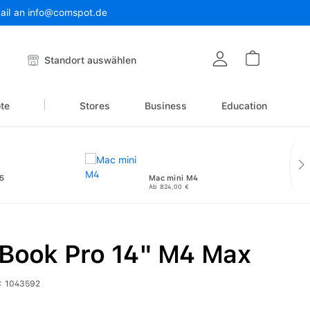
Mail an info@comspot.de
Warenkor
Standort auswählen
te
Stores
Business
Education
5
Mac mini M4
Ab 824,00 €
Book Pro 14" M4 Max
:
1043592