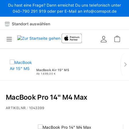
Du hast eine Frage? Dann erreichst Du uns telefonisch unter
Zum Hauptinhalt springen
040-790 291 919 oder per E-Mail an info@comspot.de
Standort auswählen
War
MacBook Air 15" M5
Ab 1.699,00 €
MacBook Pro 14" M4 Max
ARTIKELNR.:
1043399
Bildergalerie überspringen