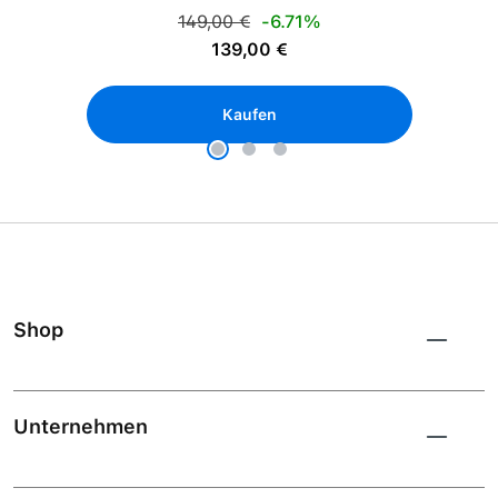
Regulärer Preis:
149,00 €
-6.71%
Verkaufspreis:
139,00 €
Kaufen
Shop
Unternehmen