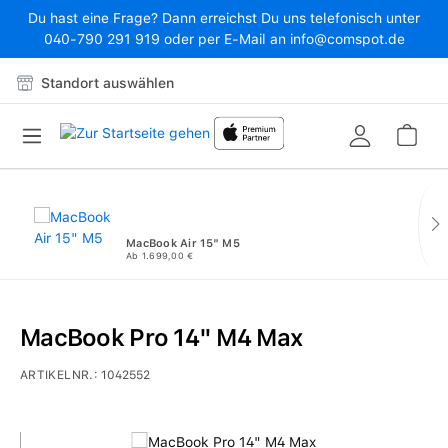
Du hast eine Frage? Dann erreichst Du uns telefonisch unter
Zum Hauptinhalt springen
040-790 291 919 oder per E-Mail an info@comspot.de
Standort auswählen
War
MacBook Air 15" M5
Ab 1.699,00 €
MacBook Pro 14" M4 Max
ARTIKELNR.:
1042552
Bildergalerie überspringen