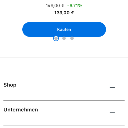
Regulärer Preis:
149,00 €
-6.71%
Verkaufspreis:
139,00 €
Kaufen
Shop
Unternehmen