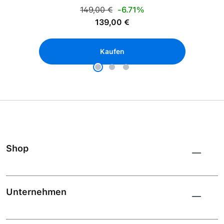
Regulärer Preis:
149,00 €
-6.71%
Verkaufspreis:
139,00 €
Kaufen
Shop
Unternehmen