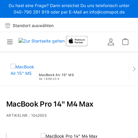
Du hast eine Frage? Dann erreichst Du uns telefonisch unter
Zum Hauptinhalt springen
040-790 291 919 oder per E-Mail an info@comspot.de
Standort auswählen
War
MacBook Air 15" M5
Ab 1.699,00 €
MacBook Pro 14" M4 Max
ARTIKELNR.:
1042503
Bildergalerie überspringen