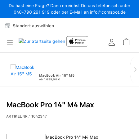
Du hast eine Frage? Dann erreichst Du uns telefonisch unter
Zum Hauptinhalt springen
040-790 291 919 oder per E-Mail an info@comspot.de
Standort auswählen
War
MacBook Air 15" M5
Ab 1.699,00 €
MacBook Pro 14" M4 Max
ARTIKELNR.:
1042347
Bildergalerie überspringen