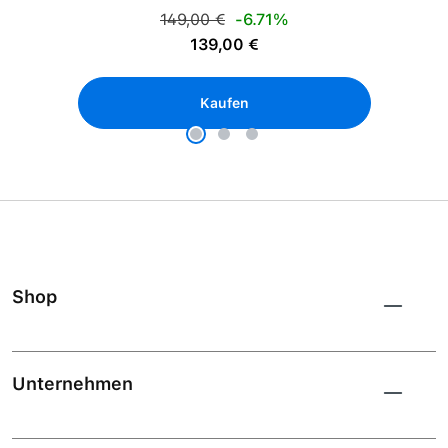
Regulärer Preis:
149,00 €
-6.71%
Verkaufspreis:
139,00 €
Kaufen
Shop
Unternehmen