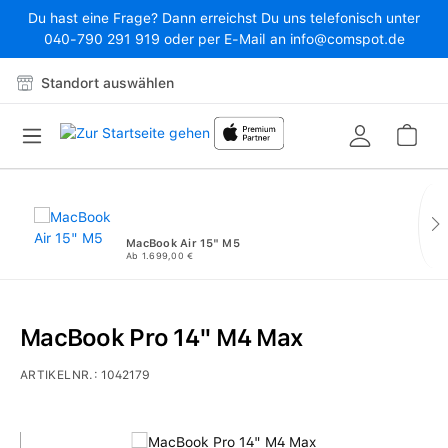
Du hast eine Frage? Dann erreichst Du uns telefonisch unter
Zum Hauptinhalt springen
040-790 291 919 oder per E-Mail an info@comspot.de
Standort auswählen
War
MacBook Air 15" M5
Ab 1.699,00 €
MacBook Pro 14" M4 Max
ARTIKELNR.:
1042179
Bildergalerie überspringen