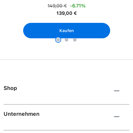
Regulärer Preis:
149,00 €
-6.71%
Verkaufspreis:
139,00 €
Kaufen
Shop
Unternehmen