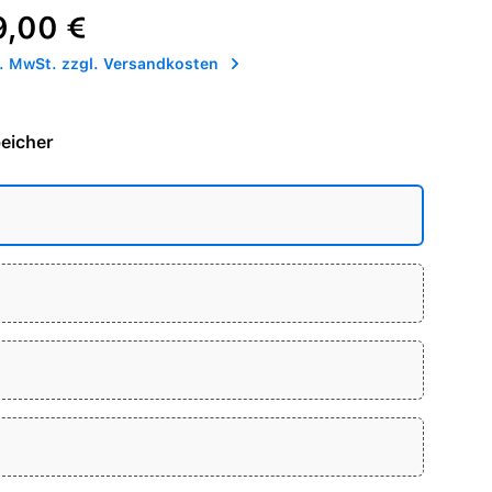
reis:
9,00 €
l. MwSt. zzgl. Versandkosten
eicher