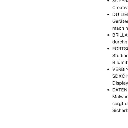
SUPERS
Creativ
DU LIE
Geräten
mach m
BRILLAN
durchge
FORTSC
Studioq
Bildmit
VERBIN
SDXC K
Displa
DATENS
Malware
sorgt d
Sicher