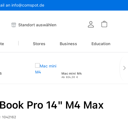
Mail an info@comspot.de
Warenkor
Standort auswählen
te
Stores
Business
Education
5
Mac mini M4
Ab 824,00 €
Book Pro 14" M4 Max
:
1042162