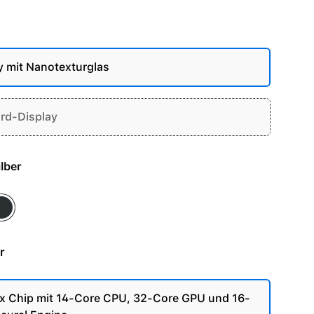
y mit Nanotexturglas
rd-Display
- Silber
ace Schwarz
r
 Chip mit 14-Core CPU, 32-Core GPU und 16-