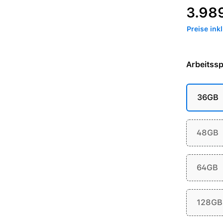
Regulärer P
3.98
Preise ink
Arbeitssp
36GB
48GB
64GB
128GB