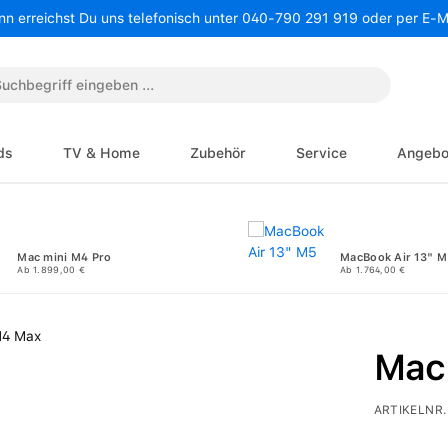
nn erreichst Du uns telefonisch unter 040-790 291 919 oder per E-
ds
TV & Home
Zubehör
Service
Angebo
Mac mini M4 Pro
MacBook Air 13" M
Ab 1.899,00 €
Ab 1.764,00 €
Mac
ARTIKELNR.