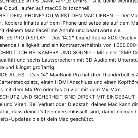
CHNELLE APPS DANK APPLE CHIPS – Alle deine wichtigste
e Cloud, laufen auf macOS blitzschnell.
BST DEIN IPHONE? DU WIRST DEN MAC LIEBEN. – Der Mac fu
. Kopiere Inhalte auf dem iPhone und setze sie auf dem Ma
it deinem Mac FaceTime Anrufe und beantworte sie.
TES PRO DISPLAY – Das 14,2" Liquid Retina XDR Display hat
hende Helligkeit und ein Kontrastverhältnis von 1.000.000:
HRITTLICH BEI KAMERA UND SOUND – Mit einer 12MP Cent
ualität und sechs Lautsprechern mit 3D Audio mit Unterstü
te und klingst großartig.
DE ALLES – Das 14" MacBook Pro hat drei Thunderbolt 5 A
artensteckplatz, einen HDMI Anschluss und einen Kopfhörer
ys mit dem M4 Pro oder bis zu vier mit dem M4 Max.
CHUTZ UND SICHERHEIT SIND DIREKT MIT EINGEBAUT − J
 und Viren. Bei Verlust oder Diebstahl deines Mac kann dir 
afür, dass deine Dateien verschlüsselt sind, damit niemand
heits-Updates bleibt dein Mac geschützt.