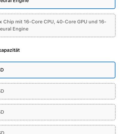
eural Engine
 Chip mit 16-Core CPU, 40-Core GPU und 16-
eural Engine
apazität
SD
SD
SD
SD