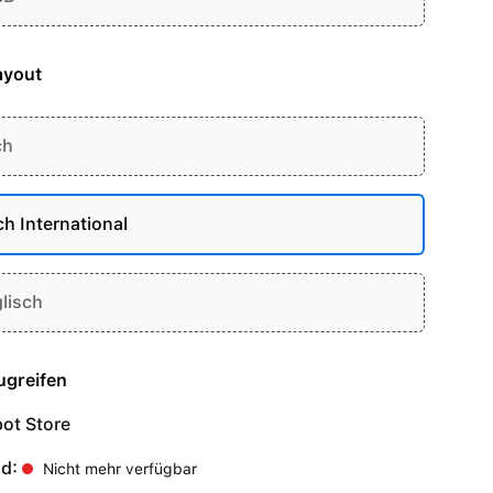
ayout
ch
ch International
lisch
ugreifen
ot Store
nd:
Nicht mehr verfügbar