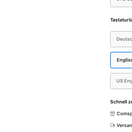
Tastaturl
Deuts
Englis
US Eng
Schnell z
Comsp
Versa