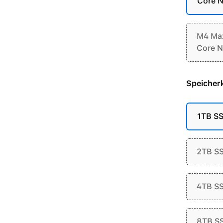
Core N
M4 Max
Core N
Speicherk
1TB S
2TB S
4TB S
8TB S